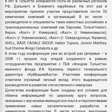
8 лет в Тольятти собираются гости из различных регионов
РФ, Дальнего и Ближнего зарубежья. На этот раз в
мероприятии приняли участие представители почти 50
химических компаний и организаций. В их числе -
руководители и специалисты таких известных российских и
транснациональных компаний как Еврохим, Тольяттиазот,
Акрон, «Азот» (г. Кемерово), «Азот» (г. Невинномысск),
«Азот» (г. Новомосковск), «Азот» (г. Северодонецк, Украина),
SHELL, BASF, CASALE GROUP, Haldor Topsoe, Jonson Matthey,
Sud Chemie Alvigo Catalysts и др.
В этом году конференция уже во второй раз (впервые – в
2008 г.) прошла под эгидой созданного в рамках
сотрудничества предприятия с ГБФ «Фондом Тольятти»
именного фонда И.А. Красюка, первого генерального
директора «КуйбышевАзота». Участники конференции
отметили огромный личный вклад этого выдающегося
руководителя в развитие отечественного химпрома.
Делегатам конференции были созданы все условия для
обмена информацией по широкому кругу вопросов,
связанных с изучением имеющегося опыта и перспективами
применения новых каталитических разработок в
химическом производстве. В числе которых: внедрение