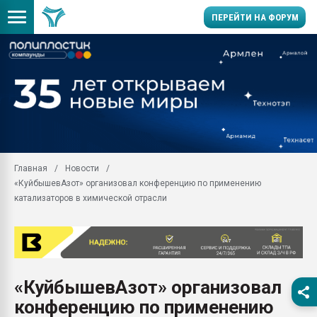
ПЕРЕЙТИ НА ФОРУМ
Продажа готового бизн
производство SPC лам
цикла
29.07.2026 ФРП помог 
заводу пластмасс" зах
ППЭ
Главная
Новости
Помощь в подборе мат
«КуйбышевАзот» организовал конференцию по применению
Вакуум-формовочные 
катализаторов в химической отрасли
ближайшее подмосковье
Подмосковье, Москва
28.07.2026 Автоматиза
первый план в перераб
пластмасс
«КуйбышевАзот» организовал
28.07.2026 "Техноникол
конференцию по применению
ситуацией на строител