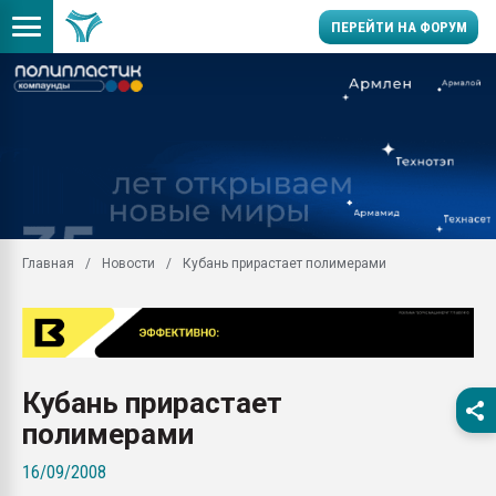
ПЕРЕЙТИ НА ФОРУМ
Продажа готового бизн
производство SPC лам
цикла
29.07.2026 ФРП помог 
заводу пластмасс" зах
ППЭ
Главная
Новости
Кубань прирастает полимерами
Помощь в подборе мат
Вакуум-формовочные 
ближайшее подмосковье
Подмосковье, Москва
28.07.2026 Автоматиза
Кубань прирастает
первый план в перераб
пластмасс
полимерами
28.07.2026 "Техноникол
16/09/2008
ситуацией на строител