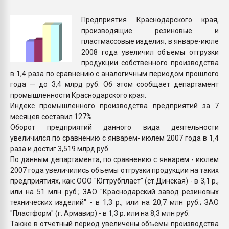
Всё, что касается выду
бутылок
Предприятия Краснодарского края,
производящие резиновые и
пластмассовые изделия, в январе-июле
ПЕРЕЙТИ НА 
2008 года увеличил объемы отгрузки
продукции собственного производства
в 1,4 раза по сравнению с аналогичным периодом прошлого
года — до 3,4 млрд руб. Об этом сообщает департамент
промышленности Краснодарского края.
Индекс промышленного производства предприятий за 7
месяцев составил 127%.
Оборот предприятий данного вида деятельности
увеличился по сравнению с январем- июлем 2007 года в 1,4
раза и достиг 3,519 млрд руб.
По данным департамента, по сравнению с январем - июлем
2007 года увеличились объемы отгрузки продукции на таких
предприятиях, как: ООО "Югтрубпласт" (ст.Динская) - в 3,1 р.,
или на 51 млн руб.; ЗАО "Краснодарский завод резиновых
технических изделий" - в 1,3 р., или на 20,7 млн руб.; ЗАО
"Пластформ" (г. Армавир) - в 1,3 р. или на 8,3 млн руб.
Также в отчетный период увеличены объемы производства