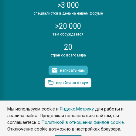
>3 000
специалистов в день на нашем форуме
>20 000
тем обсуждается
20
стран со всего мира
написать нам
перейти на форум
Мы используем cookie и
Яндекс.Метрику
для работы и
ПластЭксперт © 2006. Все права защищены
анализа сайта. Продолжая пользоваться сайтом, вы
Разрешается копирование материалов сайта с обязательной
ссылкой на www.e-plastic.ru
соглашаетесь с
Политикой в отношении файлов cookie
.
Отключение cookie возможно в настройках браузера.
Разработка сайта