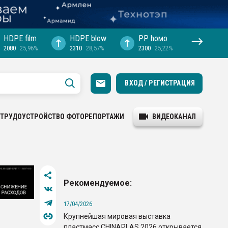
HDPE film
HDPE blow
PP hомо
2080
25,96%
2310
28,57%
2300
25,22%
ВХОД / РЕГИСТРАЦИЯ
ТРУДОУСТРОЙСТВО
ФОТОРЕПОРТАЖИ
ВИДЕОКАНАЛ
Рекомендуемое:
17/04/2026
Крупнейшая мировая выставка
пластмасс CHINAPLAS 2026 открывается