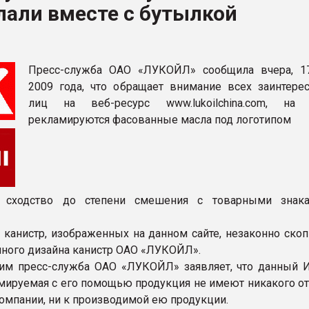
лали вместе с бутылкой
рный цвет
ФОРУМ
Пресс-служба ОАО «ЛУКОЙЛ» сообщила вчера, 1
2009 года, что обращает внимание всех заинтере
лиц на веб-ресурс www.lukoilchina.com, на 
рекламируются фасованные масла под логотипом
 сходство до степени смешения с товарными знак
 канистр, изображенных на данном сайте, незаконно скоп
нного дизайна канистр ОАО «ЛУКОЙЛ».
тим пресс-служба ОАО «ЛУКОЙЛ» заявляет, что данный И
амируемая с его помощью продукция не имеют никакого о
Компании, ни к производимой ею продукции.