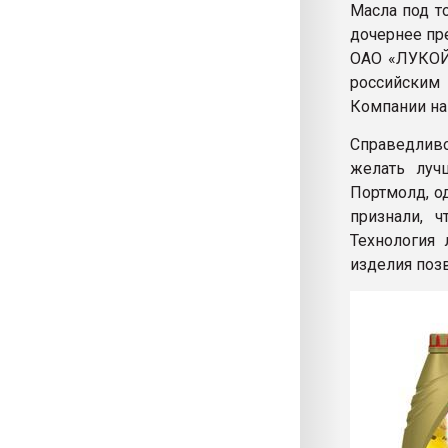
Масла под т
дочернее пр
ОАО «ЛУКОЙЛ
российским
Компании на
Справедливо
желать луч
Портмолд, о
признали, 
Технология 
изделия позв