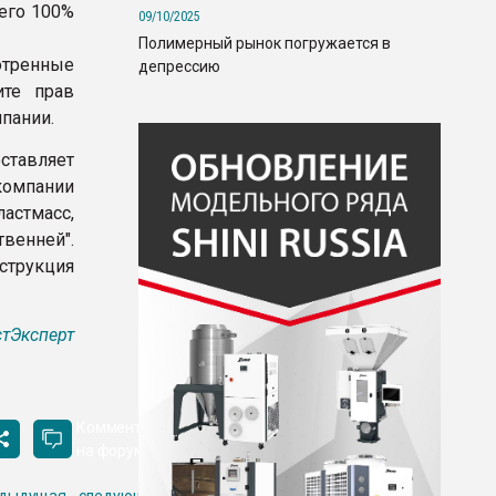
его 100%
09/10/2025
Полимерный рынок погружается в
отренные
депрессию
те прав
пании.
ставляет
компании
ластмасс,
венней".
струкция
тЭксперт
Комментировать
на форуме