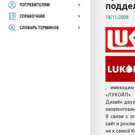
подде
ПОТРЕБИТЕЛЯМ
Armaloy PC/ABS-1IM че
СПРАВОЧНИК
18/11/2009
ПЕРЕЙТИ НА 
СЛОВАРЬ ТЕРМИНОВ
, имеющим
«ЛУКОЙЛ».
Дизайн двух
запатентова
В связи с э
сайт и рекл
ни к самой 