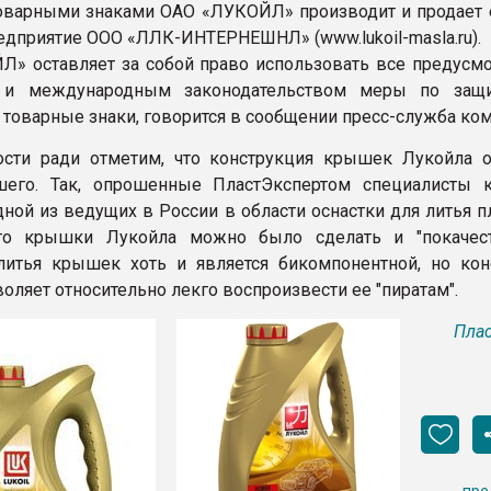
оварными знаками ОАО «ЛУКОЙЛ» производит и продает 
едприятие ООО «ЛЛК-ИНТЕРНЕШНЛ» (www.lukoil-masla.ru).
» оставляет за собой право использовать все предусм
 и международным законодательством меры по защи
 товарные знаки, говорится в сообщении пресс-служба ком
сти ради отметим, что конструкция крышек Лукойла о
шего. Так, опрошенные ПластЭкспертом специалисты 
дной из ведущих в России в области оснастки для литья п
что крышки Лукойла можно было сделать и "покачест
литья крышек хоть и является бикомпонентной, но кон
оляет относительно лекго воспроизвести ее "пиратам".
Плас