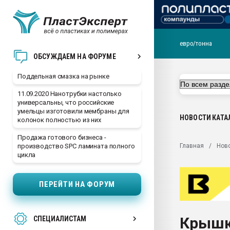
евро/тонна
Помощь в подборе мат
ОБСУЖДАЕМ НА ФОРУМЕ
Вакуум-формовочные 
Поддельная смазка на рынке
ближайшее подмосковье
Подмосковье, Москва
11.09.2020 Нанотрубки настолько
универсальны, что российские
28.07.2026 Автоматиза
умельцы изготовили мембраны для
первый план в перераб
НОВОСТИ
КАТА
колонок полностью из них
пластмасс
Продажа готового бизнеса -
28.07.2026 "Техноникол
Главная
Нов
производство SPC ламината полного
ситуацией на строител
цикла
Всё, что касается выду
бутылок
ПЕРЕЙТИ НА ФОРУМ
Материал поверхности 
вакуумного формовани
Крышк
СПЕЦИАЛИСТАМ
Продам отходы Компо
поликарбоната и АБС-п