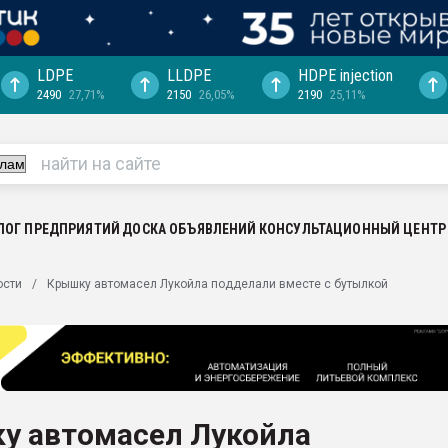
LDPE
LLDPE
HDPE injection
2490
27,71%
2150
26,05%
2190
25,11%
ериала
машины:
, с.-в.
ция выходит на
отке
ЛОГ ПРЕДПРИЯТИЙ
ДОСКА ОБЪЯВЛЕНИЙ
КОНСУЛЬТАЦИОННЫЙ ЦЕНТР
ь" довольна
ости
Крышку автомасел Лукойла подделали вместе с бутылкой
ьном рынке
ва ПЭТ
пуансона для
я
у автомасел Лукойла
зиция
ластика