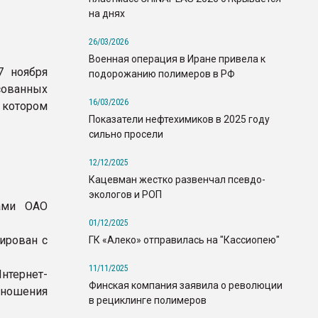
на днях
26/03/2026
Военная операция в Иране привела к
7 ноября
подорожанию полимеров в РФ
сованных
16/03/2026
котором
Показатели нефтехимиков в 2025 году
сильно просели
12/12/2025
Кацевман жестко развенчал псевдо-
экологов и РОП
ами ОАО
01/12/2025
ирован с
ГК «Алеко» отправилась на "Кассиопею"
11/11/2025
нтернет-
Финская компания заявила о революции
тношения
в рециклинге полимеров