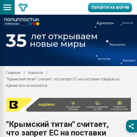
ПЕРЕЙТИ НА ФОРУМ
Вакуум-формовочные 
ближайшее подмосковье
Подмосковье, Москва
28.07.2026 Автоматиза
первый план в перераб
пластмасс
Главная
Новости
28.07.2026 "Техноникол
"Крымский титан" считает, что запрет ЕС на поставки товаров из
ситуацией на строител
Крыма его не коснется
Всё, что касается выду
бутылок
Материал поверхности 
вакуумного формовани
Продам отходы Компо
"Крымский титан" считает,
поликарбоната и АБС-п
что запрет ЕС на поставки
Armaloy PC/ABS-1IM че