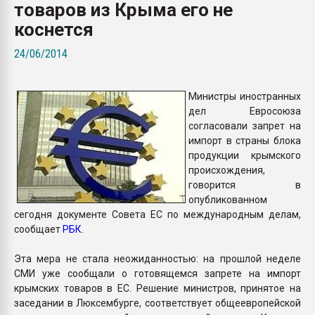
товаров из Крыма его не
26.07.2022 "Сибирский т
намного дороже
коснется
24/06/2014
ПЕРЕЙТИ НА 
Министры иностранных
дел Евросоюза
согласовали запрет на
импорт в страны блока
продукции крымского
происхождения,
говорится в
опубликованном
сегодня документе Совета ЕС по международным делам,
сообщает
РБК
.
Эта мера не стала неожиданностью: на прошлой неделе
СМИ уже сообщали о готовящемся запрете на импорт
крымских товаров в ЕС. Решение министров, принятое на
заседании в Люксембурге, соответствует общеевропейской