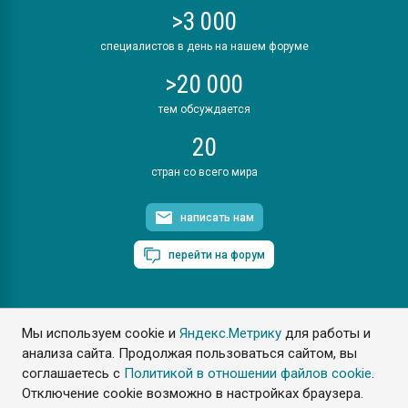
>3 000
специалистов в день на нашем форуме
>20 000
тем обсуждается
20
стран со всего мира
написать нам
перейти на форум
Мы используем cookie и
Яндекс.Метрику
для работы и
ПластЭксперт © 2006. Все права защищены
анализа сайта. Продолжая пользоваться сайтом, вы
Разрешается копирование материалов сайта с обязательной
ссылкой на www.e-plastic.ru
соглашаетесь с
Политикой в отношении файлов cookie
.
Отключение cookie возможно в настройках браузера.
Разработка сайта