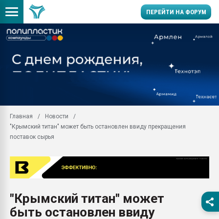
ПЕРЕЙТИ НА ФОРУМ
Продажа готового бизн
производство SPC лам
цикла
29.07.2026 ФРП помог 
заводу пластмасс" зах
ППЭ
Главная
Новости
Помощь в подборе мат
"Крымский титан" может быть остановлен ввиду прекращения
Вакуум-формовочные 
поставок сырья
ближайшее подмосковье
Подмосковье, Москва
28.07.2026 Автоматиза
первый план в перераб
пластмасс
"Крымский титан" может
28.07.2026 "Техноникол
быть остановлен ввиду
ситуацией на строител