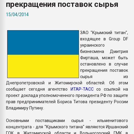
прекращения поставок сырья
Всё, что касается выду
бутылок
15/04/2014
ПЕРЕЙТИ НА 
ЗАО "Крымский титан",
входящее в Group DF
украинского
бизнесмена Дмитрия
Фирташа, может быть
остановлено в случае
прекращения поставок
сырья из
Днепропетровской и Житомирской областей. Об этом
сообщает сегодня агентство
ИТАР-ТАСС
со ссылкой на
проект доклада уполномоченного президента РФ по защите
прав предпринимателей Бориса Титова президенту России
Владимиру Путину.
Основными поставщиками сырья - ильменитового
концентрата - для "Крымского титана" являются Иршанский
ГОК в Житомирской области и Вольногорский ГМК в