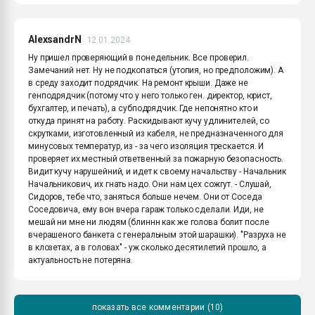
AlexsandrN
12.01.2024
Ну пришел проверяющий в понедельник. Все проверил.
Замечаний нет. Ну не подкопаться (утопия, но предположим). А
в среду заходит подрядчик. На ремонт крыши. Даже не
генподрядчик (потому что у него только ген. директор, юрист,
бухгалтер, и печать), а субподрядчик. Где непонятно кто и
откуда принят на работу. Раскидывают кучу удлинителей, со
скрутками, изготовленный из кабеля, не предназначенного для
минусовых температур, из - за чего изоляция трескается. И
проверяет их местный ответвенный за пожарную безопасность.
Видит кучу нарушейний, и идет к своему начальству - Начальник
Начальникович, их гнать надо. Они нам цех сожгут. - Слушай,
Сидоров, тебе что, заняться больше нечем. Они от Соседа
Соседовича, ему вон вчера гараж только сделали. Иди, не
мешай ни мне ни людям (блиннн как же голова болит после
вчерашеного банкета с генеральным этой шарашки). "Разруха не
в клозетах, а в головах" - уж сколько десятилетий прошло, а
актуальность не потеряна.
показать все комментарии (10)