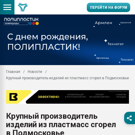
ПЕРЕЙТИ НА ФОРУМ
Продажа готового бизн
производство SPC лам
цикла
29.07.2026 ФРП помог 
заводу пластмасс" зах
ППЭ
Главная
Новости
Помощь в подборе мат
Крупный производитель изделий из пластмасс сгорел в Подмосковье
Вакуум-формовочные 
ближайшее подмосковье
Подмосковье, Москва
28.07.2026 Автоматиза
первый план в перераб
Крупный производитель
пластмасс
изделий из пластмасс сгорел
28.07.2026 "Техноникол
ситуацией на строител
в Подмосковье