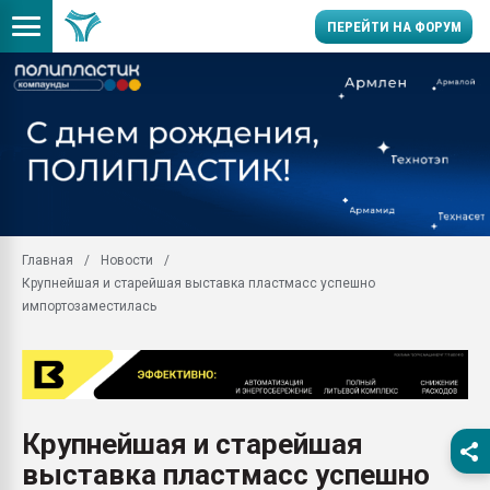
ПЕРЕЙТИ НА ФОРУМ
Продажа готового бизн
производство SPC лам
цикла
29.07.2026 ФРП помог 
заводу пластмасс" зах
ППЭ
Главная
Новости
Помощь в подборе мат
Крупнейшая и старейшая выставка пластмасс успешно
Вакуум-формовочные 
импортозаместилась
ближайшее подмосковье
Подмосковье, Москва
28.07.2026 Автоматиза
первый план в перераб
пластмасс
Крупнейшая и старейшая
28.07.2026 "Техноникол
выставка пластмасс успешно
ситуацией на строител