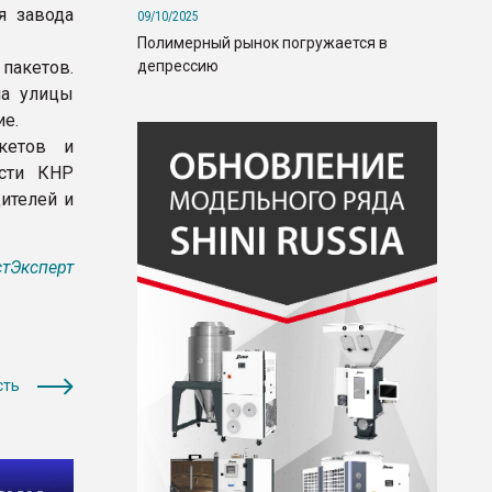
я завода
09/10/2025
Полимерный рынок погружается в
депрессию
пакетов.
на улицы
ие.
кетов и
асти КНР
ителей и
тЭксперт
сть