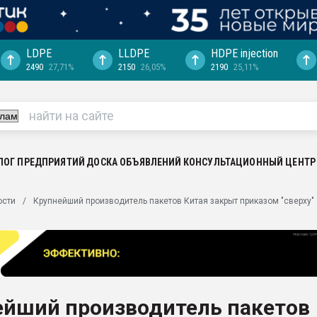
LDPE
LLDPE
HDPE injection
2490
27,71%
2150
26,05%
2190
25,11%
еса -
ината полного
"Ижевскому
ватить рынок
ЛОГ ПРЕДПРИЯТИЙ
ДОСКА ОБЪЯВЛЕНИЙ
КОНСУЛЬТАЦИОННЫЙ ЦЕНТР
ериала
машины:
ости
Крупнейший производитель пакетов Китая закрыт приказом "сверху"
, с.-в.
ция выходит на
отке
ь" довольна
ейший производитель пакетов
ьном рынке