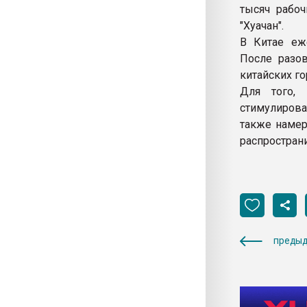
тысяч рабо
"Хуачан".
В Китае еж
После разо
китайских г
Для того, 
стимулиров
также намер
распростран
предыд