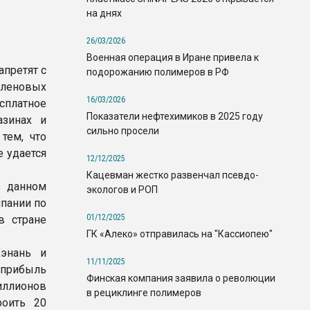
на днях
26/03/2026
Военная операция в Иране привела к
апретят с
подорожанию полимеров в РФ
иленовых
16/03/2026
сплатное
Показатели нефтехимиков в 2025 году
азинах и
сильно просели
тем, что
е удается
12/12/2025
Кацевман жестко развенчал псевдо-
в данном
экологов и РОП
мпании по
01/12/2025
в стране
ГК «Алеко» отправилась на "Кассиопею"
Хэнань и
11/11/2025
 прибыль
Финская компания заявила о революции
иллионов
в рециклинге полимеров
роить 20