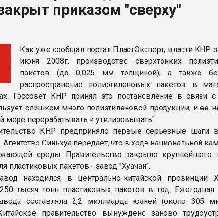
закрыт приказом "сверху"
ва ПЭТ
ФОРУМ
Как уже сообщал портал ПластЭксперт, власти КНР з
июня 2008г. производство сверхтонких полиэт
пакетов (до 0,025 мм толщиной), а также бе
распространение полиэтиленовых пакетов в маг
ах. Госсовет КНР принял это постановление в связи с 
ользует слишком много полиэтиленовой продукции, и ее н
ой мере перерабатывать и утилизовывать".
ительство КНР предприняло первые серьезные шаги 
 Агентство Синьхуа передает, что в ходе национальной ка
ужающей среды Правительство закрыло крупнейшего 
я пластиковых пакетов - завод "Хуачан".
авод находился в центрально-китайской провинции 
250 тысяч тонн пластиковых пакетов в год. Ежегодная
завода составляла 2,2 миллиарда юаней (около 305 м
 Китайское правительство вынуждено заново трудоуст