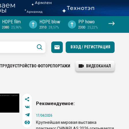
HDPE film
HDPE blow
PP hомо
2080
25,96%
2310
28,57%
2300
25,22%
ВХОД / РЕГИСТРАЦИЯ
ТРУДОУСТРОЙСТВО
ФОТОРЕПОРТАЖИ
ВИДЕОКАНАЛ
Рекомендуемое:
17/04/2026
Крупнейшая мировая выставка
пластмасс CHINAPLAS 2026 открывается