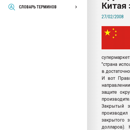
Китая 
Всё, что касается выду
СЛОВАРЬ ТЕРМИНОВ
бутылок
27/02/2008
ПЕРЕЙТИ НА 
супермаркет
"страна исп
в достаточн
И вот Прав
направлении.
защите окр
производител
Закрытый з
производил 
закрытого 
долларов).