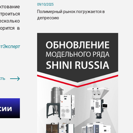
09/10/2025
ктование
Полимерный рынок погружается в
троиться
депрессию
есколько
орится в
тЭксперт
сть