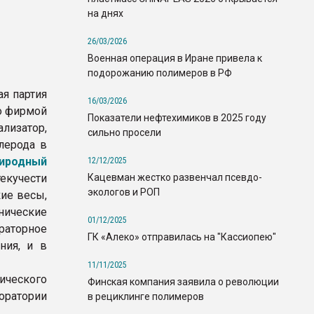
на днях
26/03/2026
Военная операция в Иране привела к
подорожанию полимеров в РФ
ая партия
16/03/2026
о фирмой
Показатели нефтехимиков в 2025 году
изатор,
сильно просели
лерода в
иродный
12/12/2025
Кацевман жестко развенчал псевдо-
текучести
экологов и РОП
кие весы,
ические
01/12/2025
раторное
ГК «Алеко» отправилась на "Кассиопею"
ния, и в
11/11/2025
ического
Финская компания заявила о революции
оратории
в рециклинге полимеров