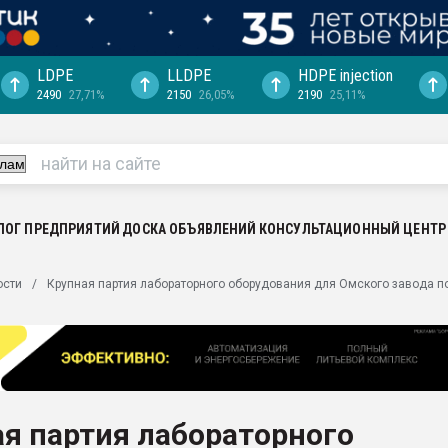
LDPE
LLDPE
HDPE injection
2490
27,71%
2150
26,05%
2190
25,11%
ериала
машины:
, с.-в.
ция выходит на
отке
ЛОГ ПРЕДПРИЯТИЙ
ДОСКА ОБЪЯВЛЕНИЙ
КОНСУЛЬТАЦИОННЫЙ ЦЕНТР
ь" довольна
ости
Крупная партия лабораторного оборудования для Омского завода 
ьном рынке
ва ПЭТ
пуансона для
я
я партия лабораторного
зиция
ластика