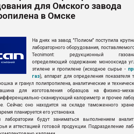
ования для Омского завода
рный цвет
ропилена в Омске
ФОРУМ
На днях на завод "Полиом" поступила крупн
лабораторного оборудования, поставляемог
Tecnimont: редукционный газоанал
определяющий содержание монооксида уг
этилене и пропилене (исходное сырье -
пр
газ
), аппарат для определения показателя 
рошка и гранул полипропилена, аналитические и техничес
ашина для изготовления образцов на физико-механ
дифференциально-сканирующий калориметр и прочее лабо
е. Сейчас оно находится на складе таможенного хране
ремя планируется его установка.
ы лаборатории будут заниматься выполнением аналит
рья и аттестацией готовой продукции. Подразделение лаб
комплектовано кадрами.