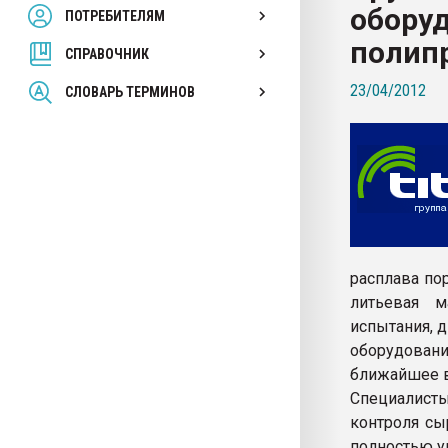
оборуд
ПОТРЕБИТЕЛЯМ
Armaloy PC/ABS-1IM че
полип
СПРАВОЧНИК
ПЕРЕЙТИ НА 
23/04/2012
СЛОВАРЬ ТЕРМИНОВ
расплава по
литьевая м
испытания, 
оборудовани
ближайшее в
Специалист
контроля сы
полностью у