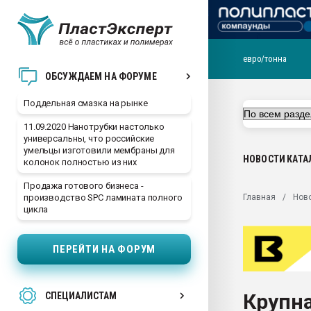
евро/тонна
Помощь в подборе мат
ОБСУЖДАЕМ НА ФОРУМЕ
Вакуум-формовочные 
Поддельная смазка на рынке
ближайшее подмосковье
Подмосковье, Москва
11.09.2020 Нанотрубки настолько
универсальны, что российские
28.07.2026 Автоматиза
умельцы изготовили мембраны для
первый план в перераб
НОВОСТИ
КАТА
колонок полностью из них
пластмасс
Продажа готового бизнеса -
28.07.2026 "Техноникол
Главная
Нов
производство SPC ламината полного
ситуацией на строител
цикла
Всё, что касается выду
бутылок
ПЕРЕЙТИ НА ФОРУМ
Материал поверхности 
вакуумного формовани
Крупна
СПЕЦИАЛИСТАМ
Продам отходы Компо
поликарбоната и АБС-п