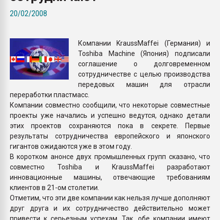
покупка, обмен
20/02/2008
ПЕРЕЙТИ НА 
Компании KraussMaffei (Германия) и
Toshiba Machine (Япония) подписали
соглашение о долговременном
сотрудничестве с целью производства
передовых машин для отрасли
переработки пластмасс.
Компании совместно сообщили, что некоторые совместные
проекты уже начались и успешно ведутся, однако детали
этих проектов сохраняются пока в секрете. Первые
результаты сотрудничества европейского и японского
гигантов ожидаются уже в этом году.
В коротком анонсе двух промышленных групп сказано, что
совместно Toshiba и KraussMaffei разработают
инновационные машины, отвечающие требованиям
клиентов в 21-ом столетии.
Отметим, что эти две компании как нельзя лучше дополняют
друг друга и их сотрудничество действительно может
привести к серьезным успехам. Так, обе компании имеют