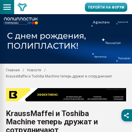
ПЕРЕЙТИ НА ФОРУМ
28.07.2026 Автоматиза
первый план в перераб
пластмасс
28.07.2026 "Техноникол
ситуацией на строител
Всё, что касается выду
Главная
Новости
бутылок
KraussMaffei и Toshiba Machine теперь дружат и сотрудничают
Материал поверхности 
вакуумного формовани
Продам отходы Компо
поликарбоната и АБС-п
Armaloy PC/ABS-1IM че
KraussMaffei и Toshiba
26.07.2022 "Сибирский т
Machine теперь дружат и
намного дороже
сотрудничают
Профильная литератур