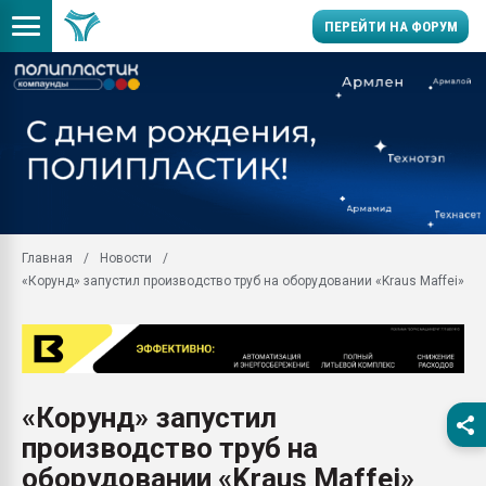
ПЕРЕЙТИ НА ФОРУМ
Продажа готового бизн
производство SPC лам
цикла
29.07.2026 ФРП помог 
заводу пластмасс" зах
ППЭ
Главная
Новости
Помощь в подборе мат
«Корунд» запустил производство труб на оборудовании «Kraus Maffei»
Вакуум-формовочные 
ближайшее подмосковье
Подмосковье, Москва
28.07.2026 Автоматиза
первый план в перераб
«Корунд» запустил
пластмасс
производство труб на
28.07.2026 "Техноникол
ситуацией на строител
оборудовании «Kraus Maffei»