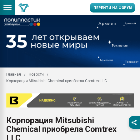
ПЕРЕЙТИ НА ФОРУМ
Продажа готового бизн
производство SPC лам
цикла
29.07.2026 ФРП помог 
заводу пластмасс" зах
ППЭ
Главная
Новости
Помощь в подборе мат
Корпорация Mitsubishi Chemical приобрела Comtrex LLC
Вакуум-формовочные 
ближайшее подмосковье
Подмосковье, Москва
28.07.2026 Автоматиза
первый план в перераб
Корпорация Mitsubishi
пластмасс
Chemical приобрела Comtrex
28.07.2026 "Техноникол
ситуацией на строител
LLC