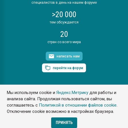
специалистов в день на нашем форуме
>20 000
тем обсуждается
20
стран со всего мира
написать нам
перейти на форум
Мы используем cookie и
Яндекс.Метрику
для работы и
ПластЭксперт © 2006. Все права защищены
анализа сайта. Продолжая пользоваться сайтом, вы
Разрешается копирование материалов сайта с обязательной
ссылкой на www.e-plastic.ru
соглашаетесь с
Политикой в отношении файлов cookie
.
Отключение cookie возможно в настройках браузера.
Разработка сайта
ПРИНЯТЬ