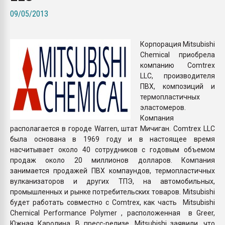
Всё, что касается выду
09/05/2013
бутылок
Корпорация Mitsubishi
ПЕРЕЙТИ НА 
Chemical приобрела
компанию Comtrex
LLC, производителя
ПВХ, композиций и
термопластичных
эластомеров.
Компания
располагается в городе Warren, штат Мичиган. Comtrex LLC
была основана в 1969 году и в настоящее время
насчитывает около 40 сотрудников с годовым объемом
продаж около 20 миллионов долларов. Компания
занимается продажей ПВХ компаундов, термопластичных
вулканизаторов и других ТПЭ, на автомобильных,
промышленных и рынке потребительских товаров. Mitsubishi
будет работать совместно с Comtrex, как часть Mitsubishi
Chemical Performance Polymer , расположенная в Greer,
Южная Каролина. В пресс-релизе, Mitsubishi заявили, что