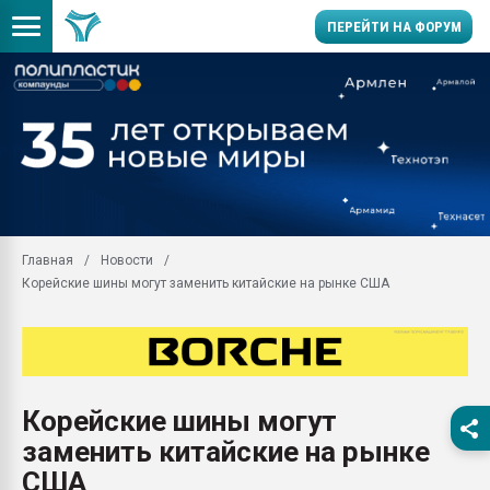
ПЕРЕЙТИ НА ФОРУМ
Продажа готового бизн
производство SPC лам
цикла
29.07.2026 ФРП помог 
заводу пластмасс" зах
ППЭ
Главная
Новости
Помощь в подборе мат
Корейские шины могут заменить китайские на рынке США
Вакуум-формовочные 
ближайшее подмосковье
Подмосковье, Москва
28.07.2026 Автоматиза
первый план в перераб
Корейские шины могут
пластмасс
заменить китайские на рынке
28.07.2026 "Техноникол
ситуацией на строител
США