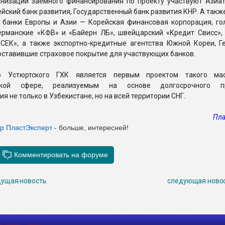
ганизации заемного финансирования по проекту участвуют Азиат
ейский банк развития, Государственный банк развития КНР. А так
 банки Европы и Азии — Корейская финансовая корпорация, го
германские «КФВ» и «Байерн ЛБ», швейцарский «Кредит Свисс»,
СЕК», а также экспортно-кредитные агентства Южной Кореи, Г
ставившие страховое покрытие для участвующих банков.
во Устюртского ГХК является первым проектом такого ма
ской сфере, реализуемым на основе долгосрочного пр
я не только в Узбекистане, но на всей территории СНГ.
Пла
ер ПластЭксперт
- больше, интересней!
ущая новость
следующая ново