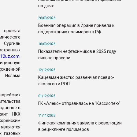
на днях
26/03/2026
Военная операция в Иране привела к
 проекта
подорожанию полимеров в РФ
ического
 Сургиль
16/03/2026
странных
Показатели нефтехимиков в 2025 году
л
12uz.com
,
сильно просели
тиционную
жденной
12/12/2025
а Ислама
Кацевман жестко развенчал псевдо-
экологов и РОП
корейских
01/12/2025
ительства
ГК «Алеко» отправилась на "Кассиопею"
озданное в
ежит НКХ
11/11/2025
корейским
Финская компания заявила о революции
 являются
в рециклинге полимеров
х газовых