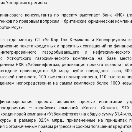
х Устюртского региона.
инансового консультанта по проекту выступает банк «ING» (л
тников по правовым вопросам – британские юридические компани
ортон Роуз».
его года между СП «Уз-Кор Газ Кемикал» и Консорциумом к
одписание пакета кредитных и проектных соглашений по финанси
интегрированного газодобывающего и нефтехимического
тво Устюртского газохимического комплекса на базе мест
 данным НХК «Узбекнефтегаз», реализация проекта позволит обе
егодное производство 4,5 млрд. куб.м природного газа, 400
ысокой плотности, 100 тыс.тонн полипропилена, 110 тыс.тонн п
зданием непосредственно на самом комплексе более 1000 новы
финансирования проекта являются прямые инвестиции учр
 предприятия — корейских компаний «Когаз», «Хонам», STX
холдинговой компании «Узбекнефтегаз» на общую сумму $1,4 млрд
сурсы в размере $2,54 млрд., привлеченные на принципах п
я с ограниченным правом регресса и сроком погашения кредитов