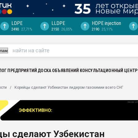
LDPE
LLDPE
HDPE injection
2490
27,71%
2150
26,05%
2190
25,11%
ериала
машины:
, с.-в.
ция выходит на
отке
ЛОГ ПРЕДПРИЯТИЙ
ДОСКА ОБЪЯВЛЕНИЙ
КОНСУЛЬТАЦИОННЫЙ ЦЕНТР
ь" довольна
ости
Корейцы сделают Узбекистан лидером газохимии всего СНГ
ьном рынке
ва ПЭТ
пуансона для
я
цы сделают Узбекистан
зиция
ластика