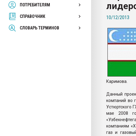
лидеро
ПОТРЕБИТЕЛЯМ
Armaloy PC/ABS-1IM че
СПРАВОЧНИК
10/12/2013
ПЕРЕЙТИ НА 
СЛОВАРЬ ТЕРМИНОВ
Каримова.
Данный проек
компаний во г
Устюртского Г
мае 2008 го
«Узбекнефте
компаниям «Х
газ и газовы