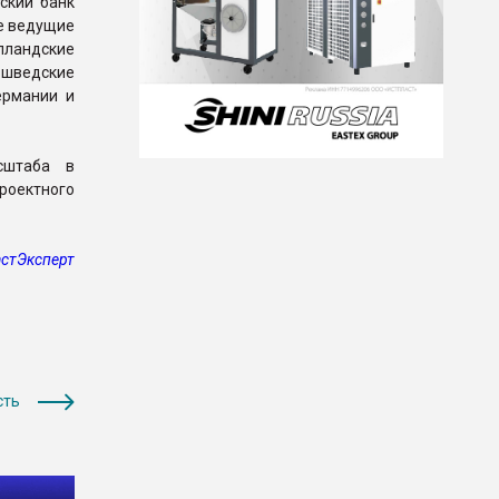
ский банк
же ведущие
лландские
 шведские
ермании и
сштаба в
оектного
стЭксперт
сть