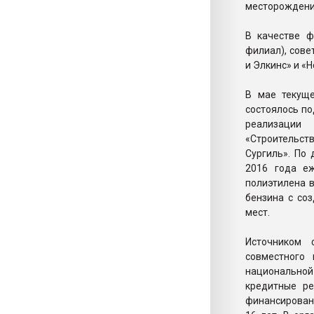
месторождения
В качестве ф
филиал), сове
и Элкинс» и «Н
В мае текущ
состоялось п
реализации 
«Строительс
Сургиль». По
2016 года еж
полиэтилена в
бензина с со
мест.
Источником 
совместного
национальной 
кредитные ре
финансировани