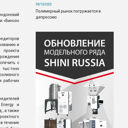
09/10/2025
Полимерный рынок погружается в
ондонский
депрессию
и «Винсон
редиторов
рованию и
 проекта
орождения
спечить с
 тыс.тонн
иролизного
х рабочих
едителей
 Energy и
., а также
роектного
 в течение