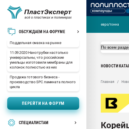
евро/тонна
Помощь в подборе мат
ОБСУЖДАЕМ НА ФОРУМЕ
Вакуум-формовочные 
Поддельная смазка на рынке
ближайшее подмосковье
Подмосковье, Москва
11.09.2020 Нанотрубки настолько
универсальны, что российские
28.07.2026 Автоматиза
умельцы изготовили мембраны для
первый план в перераб
НОВОСТИ
КАТА
колонок полностью из них
пластмасс
Продажа готового бизнеса -
28.07.2026 "Техноникол
Главная
Нов
производство SPC ламината полного
ситуацией на строител
цикла
Всё, что касается выду
бутылок
ПЕРЕЙТИ НА ФОРУМ
Материал поверхности 
вакуумного формовани
Корей
СПЕЦИАЛИСТАМ
Продам отходы Компо
поликарбоната и АБС-п