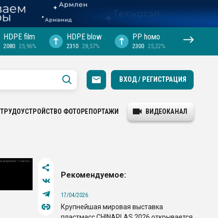
HDPE film
HDPE blow
PP hомо
2080
25,96%
2310
28,57%
2300
25,22%
ВХОД / РЕГИСТРАЦИЯ
ТРУДОУСТРОЙСТВО
ФОТОРЕПОРТАЖИ
ВИДЕОКАНАЛ
Рекомендуемое:
17/04/2026
Крупнейшая мировая выставка
пластмасс CHINAPLAS 2026 открывается