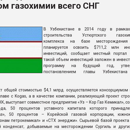
м газохимии всего СНГ
рный цвет
ФОРУМ
В Узбекистане в 2014 году в рамках
строительства Устюртского газохим
комплекса на базе месторождения
планируется освоить $711,2 млн ино
инвестиций, сообщает местный порта
такой объем инвестиций заложен в инвес
программу на будущий год, утвер
постановлением главы Узбекистан
т общей стоимостью $4,1 млрд. осуществляется консорциумом 
лаве с Kogas, а в качестве компании, реализующей проект стро
ХК, выступает совместное предприятие «Уз – Кор Газ Кемикал», с
да, 50 процентов уставного капитала которого принадл
газ», 50 процентов – Корейской газовой корпорации, южно
онам петрокемикал» и «СТХ энерджи». Сырьевой базой проекта
й конденсат, добываемые на месторождении Сургиль и други