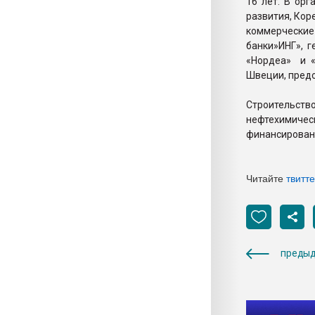
16 лет. В ор
развития, Кор
коммерческие
банки»ИНГ», 
«Нордеа» и «
Швеции, предо
Строительст
нефтехимиче
финансировани
Читайте
твитт
предыд