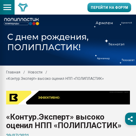
ПЕРЕЙТИ НА ФОРУМ
Помощь в подборе мат
Вакуум-формовочные 
ближайшее подмосковье
Подмосковье, Москва
28.07.2026 Автоматиза
первый план в перераб
Главная
Новости
пластмасс
«Контур.Эксперт» высоко оценил НПП «ПОЛИПЛАСТИК»
28.07.2026 "Техноникол
ситуацией на строител
Всё, что касается выду
бутылок
«Контур.Эксперт» высоко
Материал поверхности 
вакуумного формовани
оценил НПП «ПОЛИПЛАСТИК»
Продам отходы Компо
29/07/2021
поликарбоната и АБС-п