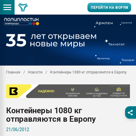
ПЕРЕЙТИ НА ФОРУМ
Продажа готового бизн
производство SPC лам
цикла
29.07.2026 ФРП помог 
заводу пластмасс" зах
ППЭ
Главная
Новости
Контейнеры 1080 кг отправляются в Европу
Помощь в подборе мат
Вакуум-формовочные 
ближайшее подмосковье
Подмосковье, Москва
28.07.2026 Автоматиза
Контейнеры 1080 кг
первый план в перераб
пластмасс
отправляются в Европу
28.07.2026 "Техноникол
21/06/2012
ситуацией на строител