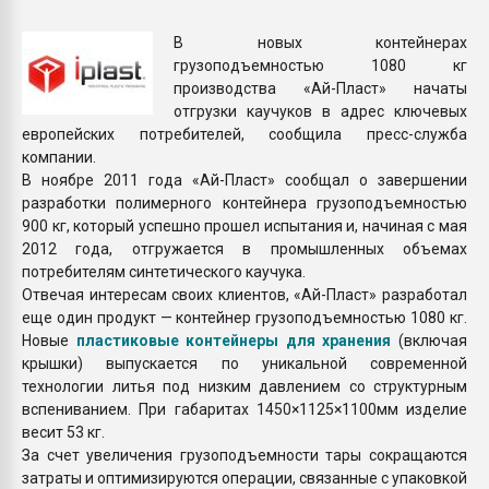
Всё, что касается выду
бутылок
В новых контейнерах
грузоподъемностью 1080 кг
производства «Ай-Пласт» начаты
ПЕРЕЙТИ НА 
отгрузки каучуков в адрес ключевых
европейских потребителей, сообщила пресс-служба
компании.
В ноябре 2011 года «Ай-Пласт» сообщал о завершении
разработки полимерного контейнера грузоподъемностью
900 кг, который успешно прошел испытания и, начиная с мая
2012 года, отгружается в промышленных объемах
потребителям синтетического каучука.
Отвечая интересам своих клиентов, «Ай-Пласт» разработал
еще один продукт — контейнер грузоподъемностью 1080 кг.
Новые
пластиковые контейнеры для хранения
(включая
крышки) выпускается по уникальной современной
технологии литья под низким давлением со структурным
вспениванием. При габаритах 1450×1125×1100мм изделие
весит 53 кг.
За счет увеличения грузоподъемности тары сокращаются
затраты и оптимизируются операции, связанные с упаковкой