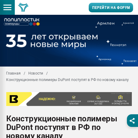
ПЕРЕЙТИ НА ФОРУМ
Помощь в подборе мат
Вакуум-формовочные 
ближайшее подмосковье
Подмосковье, Москва
28.07.2026 Автоматиза
первый план в перераб
Главная
Новости
пластмасс
Конструкционные полимеры DuPont поступят в РФ по новому каналу
28.07.2026 "Техноникол
ситуацией на строител
Всё, что касается выду
бутылок
Конструкционные полимеры
Материал поверхности 
вакуумного формовани
DuPont поступят в РФ по
Продам отходы Компо
новому каналу
поликарбоната и АБС-п