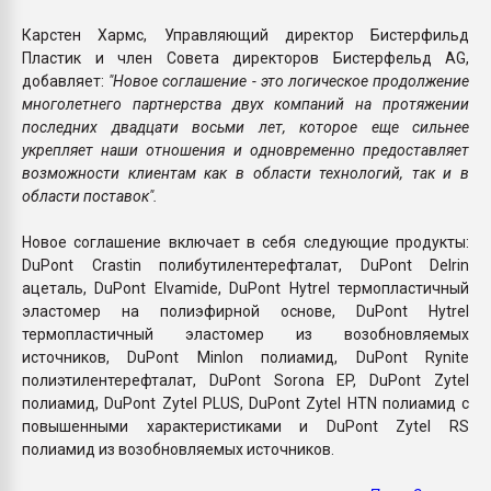
Карстен Хармс, Управляющий директор Бистерфильд
Пластик и член Совета директоров Бистерфельд AG,
добавляет:
"Новое соглашение - это логическое продолжение
многолетнего партнерства двух компаний на протяжении
последних двадцати восьми лет, которое еще сильнее
укрепляет наши отношения и одновременно предоставляет
возможности клиентам как в области технологий, так и в
области поставок".
Новое соглашение включает в себя следующие продукты:
DuPont Crastin полибутилентерефталат, DuPont Delrin
ацеталь, DuPont Elvamide, DuPont Hytrel термопластичный
эластомер на полиэфирной основе, DuPont Hytrel
термопластичный эластомер из возобновляемых
источников, DuPont Minlon полиамид, DuPont Rynite
полиэтилентерефталат, DuPont Sorona EP, DuPont Zytel
полиамид, DuPont Zytel PLUS, DuPont Zytel HTN полиамид с
повышенными характеристиками и DuPont Zytel RS
полиамид из возобновляемых источников.