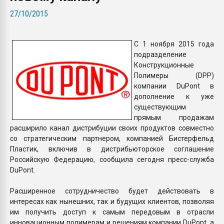
Armaloy PC/ABS-1IM че
27/10/2015
ПЕРЕЙТИ НА 
C 1 ноября 2015 года
подразделение
Конструкционные
Полимеры (DPP)
компании DuPont в
дополнение к уже
существующим
прямым продажам
расширило канал дистрибуции своих продуктов совместно
со стратегическим партнером, компанией Бистерфельд
Пластик, включив в дистрибьюторское соглашение
Российскую Федерацию, сообщила сегодня пресс-служба
DuPont.
Расширенное сотрудничество будет действовать в
интересах как нынешних, так и будущих клиентов, позволяя
им получить доступ к самым передовым в отрасли
инновационным полимерам и решениям компании DuPont, а