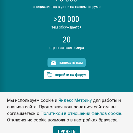
специалистов в день на нашем форуме
>20 000
тем обсуждается
20
стран со всего мира
написать нам
перейти на форум
Мы используем cookie и
Яндекс.Метрику
для работы и
ПластЭксперт © 2006. Все права защищены
анализа сайта. Продолжая пользоваться сайтом, вы
Разрешается копирование материалов сайта с обязательной
ссылкой на www.e-plastic.ru
соглашаетесь с
Политикой в отношении файлов cookie
.
Отключение cookie возможно в настройках браузера.
Разработка сайта
ПРИНЯТЬ