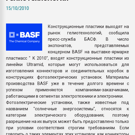
Всё, что касается выду
15/10/2010
бутылок
Конструкционные пластики выходят на
ПЕРЕЙТИ НА 
рынок гелиотехнологий, сообщила
пресс-служба БАСФ. В число
экспонатов, представляемых
концерном BASF на выставке-ярмарке
пластмасс " K 2010", входят конструкционные пластики из
линейки Ultramid, которые могут использоваться для
изготовления коннекторов и соединительных коробок в
конструкциях фотоэлектрических установок. Материалы
производства BASF уже в течение долгого времени с
успехом применяются компаниями-заказчиками,
работающими в сегментах электротехники и электроники.
Фотоэлектрические установки, также известные под
названием "солнечные энергосистемы", относятся к
категории электрического оборудования; поэтому
разрешение на их выпуск может быть предоставлено только
при условии соответствия строгим требованиям. Если
говорить о таких элементах этих установок, как коннекторы