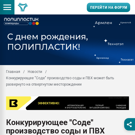
ПЕРЕЙТИ НА ФОРУМ
Продажа готового бизн
производство SPC лам
цикла
29.07.2026 ФРП помог 
заводу пластмасс" зах
ППЭ
Главная
Новости
Помощь в подборе мат
Конкурирующее "Соде" производство соды и ПВХ может быть
Вакуум-формовочные 
развернуто на отвергнутом месторождении
ближайшее подмосковье
Подмосковье, Москва
28.07.2026 Автоматиза
первый план в перераб
пластмасс
Конкурирующее "Соде"
28.07.2026 "Техноникол
производство соды и ПВХ
ситуацией на строител