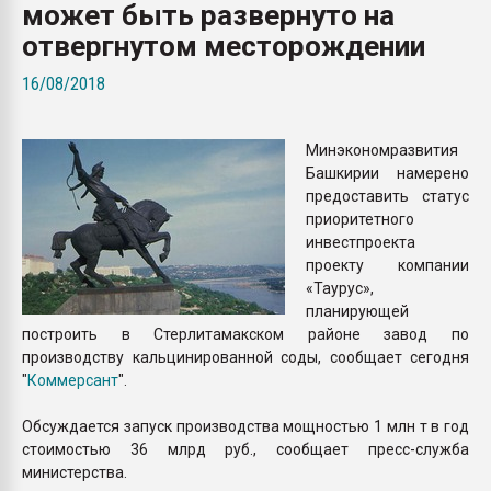
может быть развернуто на
Всё, что касается выду
бутылок
отвергнутом месторождении
16/08/2018
ПЕРЕЙТИ НА 
Минэкономразвития
Башкирии намерено
предоставить статус
приоритетного
инвестпроекта
проекту компании
«Таурус»,
планирующей
построить в Стерлитамакском районе завод по
производству кальцинированной соды, сообщает сегодня
"
Коммерсант
".
Обсуждается запуск производства мощностью 1 млн т в год
стоимостью 36 млрд руб., сообщает пресс-служба
министерства.