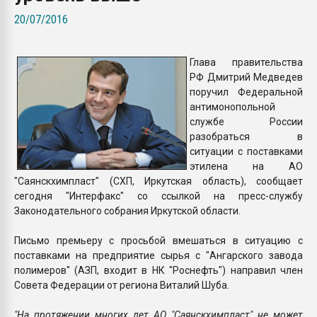
покупка, обмен
20/07/2016
ПЕРЕЙТИ НА 
Глава правительства
РФ Дмитрий Медведев
поручил Федеральной
антимонопольной
службе России
разобраться в
ситуации с поставками
этилена на АО
"Саянскхимпласт" (СХП, Иркутская область), сообщает
сегодня "Интерфакс" со ссылкой на пресс-службу
Законодательного собрания Иркутской области.
Письмо премьеру с просьбой вмешаться в ситуацию с
поставками на предприятие сырья с "Ангарского завода
полимеров" (АЗП, входит в НК "Роснефть") направил член
Совета Федерации от региона Виталий Шуба.
"На протяжении многих лет АО "Саянскхимпласт" не может