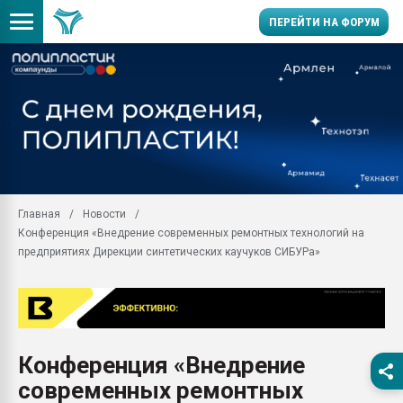
ПЕРЕЙТИ НА ФОРУМ
11.09.2020 Нанотрубки
универсальны, что рос
умельцы изготовили м
колонок полностью из 
Продажа готового бизн
производство SPC лам
цикла
Главная
Новости
Конференция «Внедрение современных ремонтных технологий на
29.07.2026 ФРП помог 
заводу пластмасс" зах
предприятиях Дирекции синтетических каучуков СИБУРа»
ППЭ
Помощь в подборе мат
Вакуум-формовочные 
ближайшее подмосковье
Подмосковье, Москва
Конференция «Внедрение
современных ремонтных
28.07.2026 Автоматиза
первый план в перераб