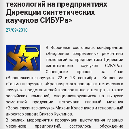
технологий на предприятиях
пластмасс
Дирекции синтетических
28.07.2026 "Техноникол
каучуков СИБУРа»
ситуацией на строител
27/09/2010
ПЕРЕЙТИ НА 
В Воронеже состоялась конференция
«Внедрение современных ремонтных
технологий на предприятиях Дирекции
синтетических каучуков СИБУРа».
Совещание прошло на базе
«Воронежсинтезкаучука» 22 и 23 сентября. Коллег из
«Тольяттикаучука», «Красноярского завода синтетического
каучука», представителей корпоративного центра, а также
российских компаний, специализирующихся на выпуске
ремонтной продукции встречали главный механик
«Воронежсинтезкаучука» Михаил Колесников и генеральный
директор завода Виктор Куклинов.
В рамках мероприятия прозвучали выступления главных
механиков предприятий, состоялось обсуждение