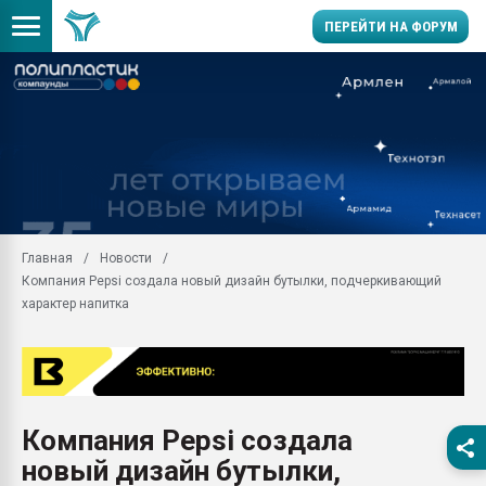
ПЕРЕЙТИ НА ФОРУМ
Продажа готового бизн
производство SPC лам
цикла
29.07.2026 ФРП помог 
заводу пластмасс" зах
ППЭ
Главная
Новости
Помощь в подборе мат
Компания Pepsi создала новый дизайн бутылки, подчеркивающий
Вакуум-формовочные 
характер напитка
ближайшее подмосковье
Подмосковье, Москва
28.07.2026 Автоматиза
первый план в перераб
пластмасс
Компания Pepsi создала
28.07.2026 "Техноникол
новый дизайн бутылки,
ситуацией на строител