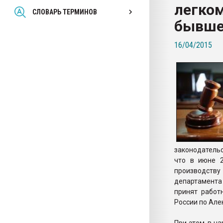
легко
Всё, что касается выду
СЛОВАРЬ ТЕРМИНОВ
бутылок
бывше
16/04/2015
ПЕРЕЙТИ НА 
законодательс
что в июне 
производств
департамента
принят рабо
России по Але