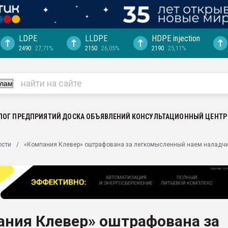
LDPE
LLDPE
HDPE injection
2490
27,71%
2150
26,05%
2190
25,11%
еса -
ината полного
"Ижевскому
ватить рынок
ЛОГ ПРЕДПРИЯТИЙ
ДОСКА ОБЪЯВЛЕНИЙ
КОНСУЛЬТАЦИОННЫЙ ЦЕНТР
ериала
машины:
ости
«Компания Клевер» оштрафована за легкомысленный наем наладч
, с.-в.
ция выходит на
отке
ь" довольна
ания Клевер» оштрафована за
ьном рынке