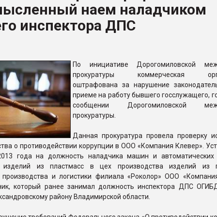
мысленный наем наладчиком
ва ПЭТ
го инспектора ДПС
ФОРУМ
По инициативе Дорогомиловской меж
прокуратуры коммерческая орга
оштрафована за нарушение законодател
приеме на работу бывшего госслужащего, г
сообщении Дорогомиловской межр
прокуратуры.
Данная прокуратура провела проверку и
тва о противодействии коррупции в ООО «Компания Клевер». Уст
2013 года на должность наладчика машин и автоматических
у изделий из пластмасс в цех производства изделий из п
 производства и логистики филиала «Роколор» ООО «Компани
тник, который ранее занимал должность инспектора ДПС ОГ
ксандровскому району Владимирской области.