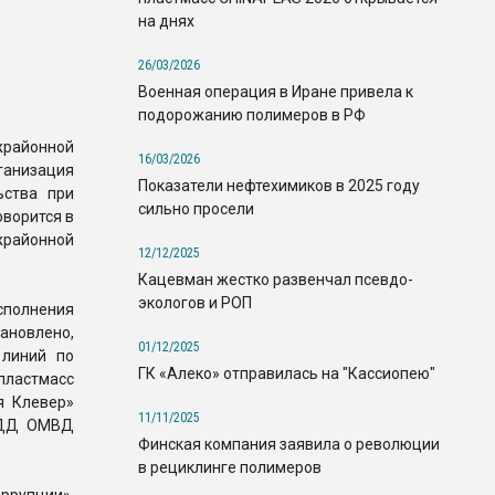
на днях
26/03/2026
Военная операция в Иране привела к
подорожанию полимеров в РФ
районной
16/03/2026
низация
Показатели нефтехимиков в 2025 году
ьства при
сильно просели
оворится в
айонной
12/12/2025
Кацевман жестко развенчал псевдо-
экологов и РОП
сполнения
ановлено,
01/12/2025
 линий по
ГК «Алеко» отправилась на "Кассиопею"
ластмасс
я Клевер»
11/11/2025
ИБДД ОМВД
Финская компания заявила о революции
в рециклинге полимеров