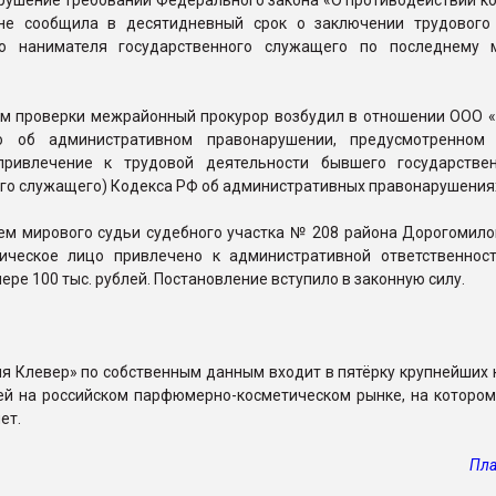
арушение требований Федерального закона «О противодействии к
не сообщила в десятидневный срок о заключении трудового
лю нанимателя государственного служащего по последнему 
ам проверки межрайонный прокурор возбудил в отношении ООО 
о об административном правонарушении, предусмотренном 
привлечение к трудовой деятельности бывшего государстве
го служащего) Кодекса РФ об административных правонарушения
ем мирового судьи судебного участка № 208 района Дорогомило
ческое лицо привлечено к административной ответственнос
ере 100 тыс. рублей. Постановление вступило в законную силу.
я Клевер» по собственным данным входит в пятёрку крупнейших 
ей на российском парфюмерно-косметическом рынке, на котором
ет.
Пла