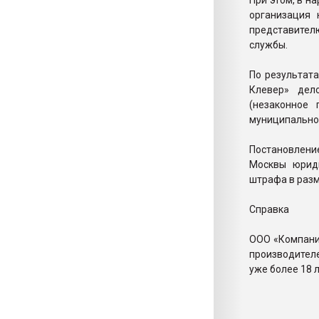
При этом, в н
организация 
представите
службы.
По результат
Клевер» дел
(незаконное 
муниципально
Постановлени
Москвы юриди
штрафа в разм
Справка
ООО «Компани
производител
уже более 18 л