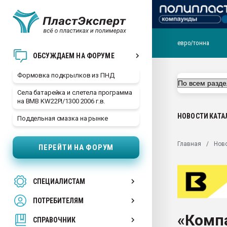
евро/тонна
Продажа готового бизн
ОБСУЖДАЕМ НА ФОРУМЕ
производство SPC лам
цикла
Формовка подкрылков из ПНД
29.07.2026 ФРП помог 
Села батарейка и слетела программа
заводу пластмасс" зах
на BMB KW22PI/1300 2006 г.в.
ППЭ
НОВОСТИ
КАТА
Поддельная смазка на рынке
Помощь в подборе мат
Вакуум-формовочные 
Главная
Нов
ПЕРЕЙТИ НА ФОРУМ
ближайшее подмосковье
Подмосковье, Москва
28.07.2026 Автоматиза
СПЕЦИАЛИСТАМ
первый план в перераб
пластмасс
ПОТРЕБИТЕЛЯМ
28.07.2026 "Техноникол
«Комп
ситуацией на строител
СПРАВОЧНИК