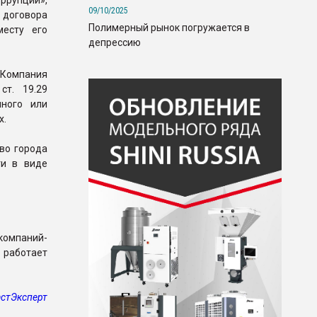
оррупции»,
09/10/2025
 договора
Полимерный рынок погружается в
месту его
депрессию
«Компания
ст. 19.29
нного или
х.
во города
ти в виде
компаний-
 работает
стЭксперт