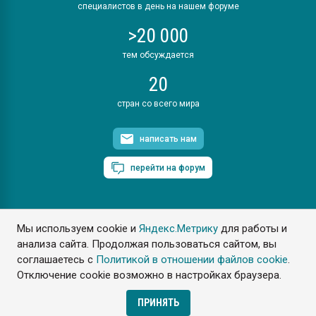
специалистов в день на нашем форуме
>20 000
тем обсуждается
20
стран со всего мира
написать нам
перейти на форум
Мы используем cookie и
Яндекс.Метрику
для работы и
ПластЭксперт © 2006. Все права защищены
анализа сайта. Продолжая пользоваться сайтом, вы
Разрешается копирование материалов сайта с обязательной
ссылкой на www.e-plastic.ru
соглашаетесь с
Политикой в отношении файлов cookie
.
Отключение cookie возможно в настройках браузера.
Разработка сайта
ПРИНЯТЬ