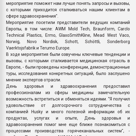
мероприятие поможет нам лучше понять запросы и вызовы,
с которыми приходится сталкиваться нашим клиентам в
сфере здравоохранения".
Мероприятие посетили представители ведущих компаний
Европы, в том числе: AWM Mold Tech, Braunform, Carclo
Technical Plastics, Ermo, GlaxoSmithKline, Mead West Vaco,
Norwig, Novo Nordisk, Schott, Schöttli, Sonderborg
Vaerktojsfabrik и Terumo Europe.
В ходе мероприятия были озвучены ключевые тенденции и
вызовы, с которыми сталкивается медицинская отрасль в
Европе, - были проведены конференции, демонстрационные
туры, исследования конкретных ситуаций, было заслушено
мнение экспертов отрасли.
День здоровья и здравоохранения предоставил
профессионалам из сферы медицины замечательную
возможность встретиться и обменяться идеями. “Я получил
удовольствие от долгосрочного сотрудничества с
компанией Husky и много полезной информации об их
продуктах, услугах и опыте, День здоровья и
здравоохранения помог мне еще ближе познакомиться с
процессами производства горячеканальных систем", -