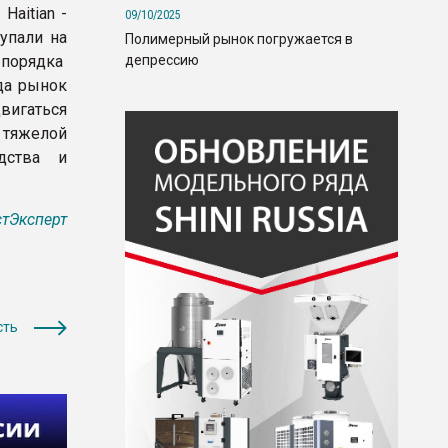
Haitian -
09/10/2025
упали на
Полимерный рынок погружается в
депрессию
 порядка
ода рынок
двигаться
тяжелой
одства и
тЭксперт
сть