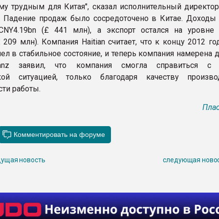
му трудным для Китая", сказал исполнительный директор 
z. Падение продаж было сосредоточено в Китае. Доходы 
CNY4.19bn (£ 441 млн), а экспорт остался на уровне
 209 млн). Компания Haitian считает, что к концу 2012 г
ел в стабильное состояние, и теперь компания намерена 
ranz заявил, что компания смогла справиться с 
кой ситуацией, только благодаря качеству произв
ти работы.
Плас
ущая новость
следующая ново