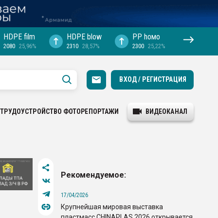
HDPE film
HDPE blow
PP hомо
2080
25,96%
2310
28,57%
2300
25,22%
ВХОД / РЕГИСТРАЦИЯ
ТРУДОУСТРОЙСТВО
ФОТОРЕПОРТАЖИ
ВИДЕОКАНАЛ
Рекомендуемое:
17/04/2026
Крупнейшая мировая выставка
пластмасс CHINAPLAS 2026 открывается