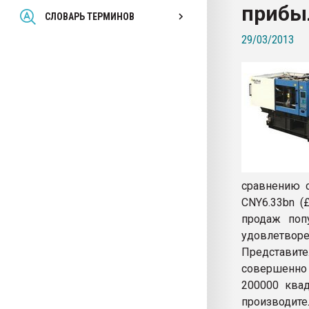
прибы
Всё, что касается выду
СЛОВАРЬ ТЕРМИНОВ
бутылок
29/03/2013
ПЕРЕЙТИ НА 
сравнению с
CNY6.33bn (
продаж попу
удовлетвор
Представите
совершенно 
200000 квад
производите