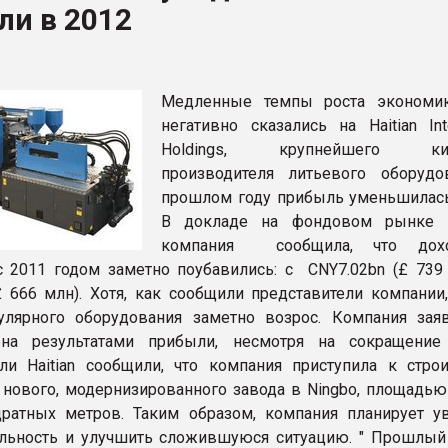
ли в 2012
ва ПЭТ
ФОРУМ
Медленные темпы роста экономи
негативно сказались на Haitian Inte
Holdings, крупнейшего кит
производителя литьевого оборудо
прошлом году прибыль уменьшилась
В докладе на фондовом рынке Г
компания сообщила, что до
 2011 годом заметно поубавились: с CNY7.02bn (£ 739 
£ 666 млн). Хотя, как сообщили представители компании,
лярного оборудования заметно возрос. Компания заяв
ена результатами прибыли, несмотря на сокращение
ли Haitian сообщили, что компания приступила к строи
нового, модернизированного завода в Ningbo, площадью
ратных метров. Таким образом, компания планирует у
льность и улучшить сложившуюся ситуацию. " Прошлый