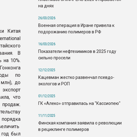
на днях
26/03/2026
Военная операция в Иране привела к
ки Китая
подорожанию полимеров в РФ
rnational
16/03/2026
айского
Показатели нефтехимиков в 2025 году
вания. В
сильно просели
 на 10%.
онконга
12/12/2025
ходы по
Кацевман жестко развенчал псевдо-
млн), до
экологов и РОП
 экспорт
01/12/2025
ила, что
ГК «Алеко» отправилась на "Кассиопею"
 продаж.
тельству
11/11/2025
 порядка
Финская компания заявила о революции
величить
в рециклинге полимеров
 год был