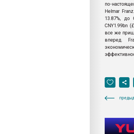
по-настояще
Helmar Fran
13.87%, до 
CNY1.99bn (£
все же приш
вперед. F
экономичес
эффективнос
предыд