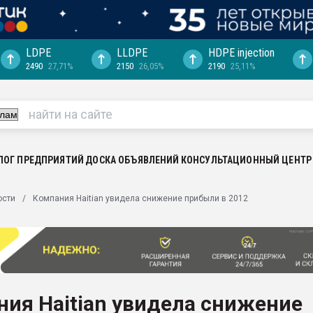
LDPE
LLDPE
HDPE injection
2490
27,71%
2150
26,05%
2190
25,11%
еса -
ината полного
"Ижевскому
ватить рынок
ЛОГ ПРЕДПРИЯТИЙ
ДОСКА ОБЪЯВЛЕНИЙ
КОНСУЛЬТАЦИОННЫЙ ЦЕНТР
ериала
машины:
ости
Компания Haitian увидела снижение прибыли в 2012
, с.-в.
ция выходит на
отке
ь" довольна
ия Haitian увидела снижение
ьном рынке