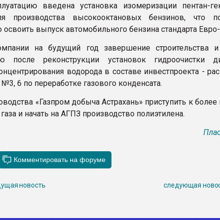
плуатацию введена установка изомеризации пентан-ге
я производства высокооктановых бензинов, что по
 освоить выпуск автомобильного бензина стандарта Евро-
омпании на будущий год завершение строительства 
ию после реконструкции установок гидроочистки д
онцентрирования водорода в составе инвестпроекта - ра
№3, 6 по переработке газового конденсата.
ководства «Газпром добыча Астрахань» приступить к более
газа и начать на АГПЗ производство полиэтилена.
Плас
ущая новость
следующая ново