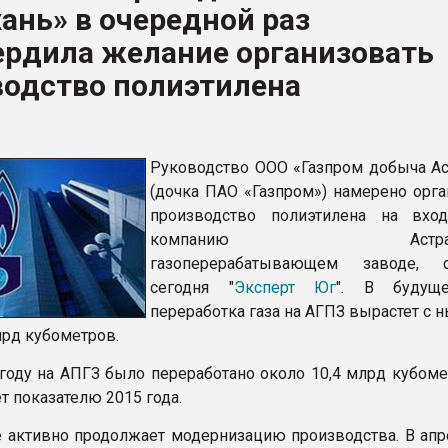
ань» в очередной раз
рный цвет
ердила желание организовать
ФОРУМ
водство полиэтилена
Руководство ООО «Газпром добыча Ас
(дочка ПАО «Газпром») намерено орга
производство полиэтилена на вхо
компанию Астрахан
газоперерабатывающем заводе, с
сегодня "
Эксперт Юг
". В будущ
переработка газа на АГПЗ вырастет с
лрд кубометров.
году на АПГЗ было переработано около 10,4 млрд кубомет
т показателю 2015 года.
 активно продолжает модернизацию производства. В апр