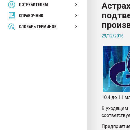
Астрах
ПОТРЕБИТЕЛЯМ
Armaloy PC/ABS-1IM че
подтв
СПРАВОЧНИК
ПЕРЕЙТИ НА 
произ
СЛОВАРЬ ТЕРМИНОВ
29/12/2016
10,4 до 11 м
В уходящем 
соответствуе
Предприятие