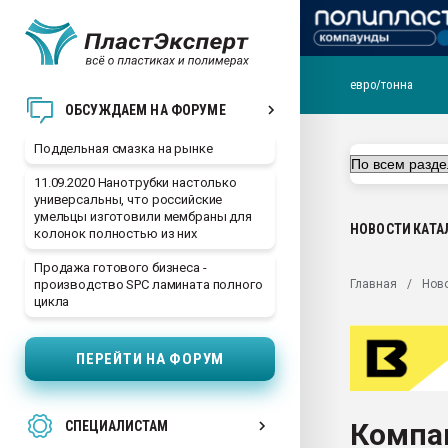
евро/тонна
Помощь в подборе мат
ОБСУЖДАЕМ НА ФОРУМЕ
Вакуум-формовочные 
Поддельная смазка на рынке
ближайшее подмосковье
Подмосковье, Москва
11.09.2020 Нанотрубки настолько
универсальны, что российские
28.07.2026 Автоматиза
умельцы изготовили мембраны для
первый план в перераб
НОВОСТИ
КАТА
колонок полностью из них
пластмасс
Продажа готового бизнеса -
28.07.2026 "Техноникол
Главная
Нов
производство SPC ламината полного
ситуацией на строител
цикла
Всё, что касается выду
бутылок
ПЕРЕЙТИ НА ФОРУМ
Материал поверхности 
вакуумного формовани
Компа
СПЕЦИАЛИСТАМ
Продам отходы Компо
поликарбоната и АБС-п