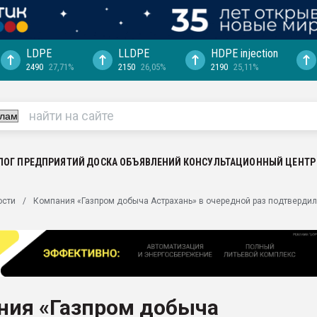
LDPE
LLDPE
HDPE injection
2490
27,71%
2150
26,05%
2190
25,11%
ериала
машины:
, с.-в.
ция выходит на
отке
ЛОГ ПРЕДПРИЯТИЙ
ДОСКА ОБЪЯВЛЕНИЙ
КОНСУЛЬТАЦИОННЫЙ ЦЕНТР
ь" довольна
ости
Компания «Газпром добыча Астрахань» в очередной раз подтвердил
ьном рынке
ва ПЭТ
пуансона для
я
ния «Газпром добыча
зиция
ластика