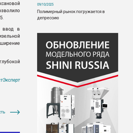
ксановой
09/10/2025
зволило
Полимерный рынок погружается в
5.
депрессию
и ввод в
изельной
сширение
 глубокой
тЭксперт
сть