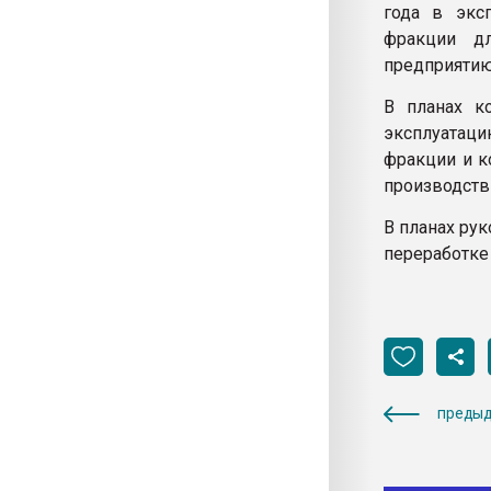
года в экс
фракции дл
предприятию
В планах к
эксплуатац
фракции и к
производств 
В планах ру
переработке 
предыд