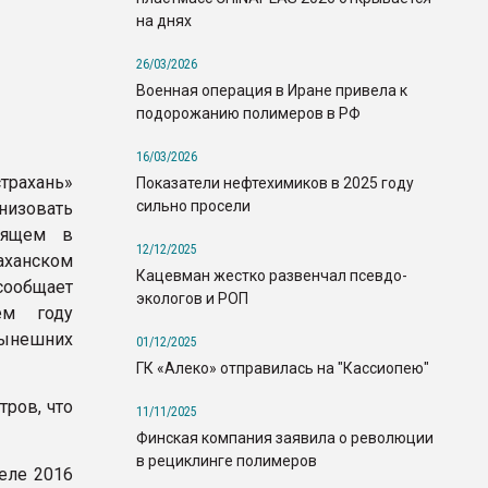
на днях
26/03/2026
Военная операция в Иране привела к
подорожанию полимеров в РФ
16/03/2026
трахань»
Показатели нефтехимиков в 2025 году
сильно просели
низовать
дящем в
12/12/2025
ском
Кацевман жестко развенчал псевдо-
ообщает
экологов и РОП
ем году
 нынешних
01/12/2025
ГК «Алеко» отправилась на "Кассиопею"
ров, что
11/11/2025
Финская компания заявила о революции
в рециклинге полимеров
еле 2016