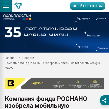
ПЕРЕЙТИ НА ФОРУМ
Продажа готового бизн
производство SPC лам
цикла
29.07.2026 ФРП помог 
заводу пластмасс" зах
ППЭ
Главная
Новости
Помощь в подборе мат
Компания фонда РОСНАНО изобрела мобильную телескопическую
Вакуум-формовочные 
мачту
ближайшее подмосковье
Подмосковье, Москва
28.07.2026 Автоматиза
первый план в перераб
пластмасс
Компания фонда РОСНАНО
28.07.2026 "Техноникол
изобрела мобильную
ситуацией на строител