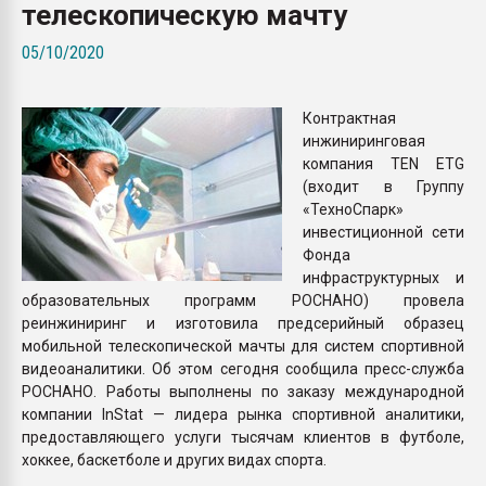
телескопическую мачту
Всё, что касается выду
бутылок
05/10/2020
ПЕРЕЙТИ НА 
Контрактная
инжиниринговая
компания TEN ETG
(входит в Группу
«ТехноСпарк»
инвестиционной сети
Фонда
инфраструктурных и
образовательных программ РОСНАНО) провела
реинжиниринг и изготовила предсерийный образец
мобильной телескопической мачты для систем спортивной
видеоаналитики. Об этом сегодня сообщила пресс-служба
РОСНАНО. Работы выполнены по заказу международной
компании InStat — лидера рынка спортивной аналитики,
предоставляющего услуги тысячам клиентов в футболе,
хоккее, баскетболе и других видах спорта.