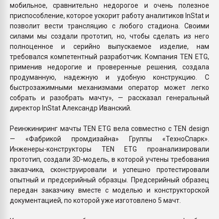
мобильное, сравнительно недорогое и очень полезное
приспособление, которое ускорит работу аналитиков InStat и
позволит вести трансляцию с любого стадиона. Своими
силами мы создали прототип, но, чтобы сделать из него
полноценное и серийно выпускаемое изделие, нам
требовался компетентный разработчик. Компания TEN ETG,
применив недорогие и проверенные решения, создала
продуманную, надежную и удобную конструкцию. С
быстрозажимными механизмами оператор может легко
собрать и разобрать мачту», — рассказал генеральный
директор InStat Александр Иванский.
Реинжиниринг мачты TEN ETG вела совместно с TEN design
— «Фабрикой промдизайна» Группы «ТехноСпарк».
Инженеры-конструкторы TEN ETG проанализировали
прототип, создали 3D-модель, в которой учтены требования
заказчика, сконструировали и успешно протестировали
опытный и предсерийный образцы. Предсерийный образец
передан заказчику вместе с моделью и конструкторской
документацией, по которой уже изготовлено 5 мачт.