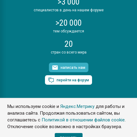
>3 000
специалистов в день на нашем форуме
>20 000
тем обсуждается
20
стран со всего мира
написать нам
перейти на форум
Мы используем cookie и
Яндекс.Метрику
для работы и
ПластЭксперт © 2006. Все права защищены
анализа сайта. Продолжая пользоваться сайтом, вы
Разрешается копирование материалов сайта с обязательной
ссылкой на www.e-plastic.ru
соглашаетесь с
Политикой в отношении файлов cookie
.
Отключение cookie возможно в настройках браузера.
Разработка сайта