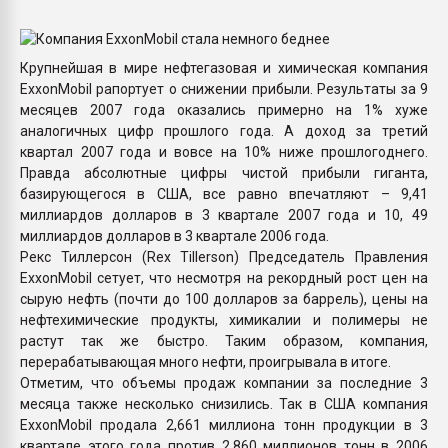
Всё, что касается выду
бутылок
Крупнейшая в мире нефтегазовая и химическая компания
ExxonMobil рапортует о снижении прибыли. Результаты за 9
ПЕРЕЙТИ НА 
месяцев 2007 года оказались примерно на 1% хуже
аналогичных цифр прошлого года. А доход за третий
квартал 2007 года и вовсе на 10% ниже прошлогоднего.
Правда абсолютные цифры чистой прибыли гиганта,
базирующегося в США, все равно впечатляют – 9,41
миллиардов долларов в 3 квартале 2007 года и 10, 49
миллиардов долларов в 3 квартале 2006 года.
Рекс Тиллерсон (Rex Tillerson) Председатель Правления
ExxonMobil сетует, что несмотря на рекордный рост цен на
сырую нефть (почти до 100 долларов за баррель), цены на
нефтехимические продукты, химикалии и полимеры не
растут так же быстро. Таким образом, компания,
перерабатывающая много нефти, проигрывала в итоге.
Отметим, что объемы продаж компании за последние 3
месяца также несколько снизились. Так в США компания
ExxonMobil продала 2,661 миллиона тонн продукции в 3
квартале этого года против 2,860 миллионов тонн в 2006