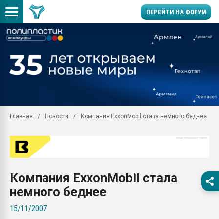
ПЕРЕЙТИ НА ФОРУМ
Продажа готового бизн
производство SPC лам
цикла
29.07.2026 ФРП помог 
заводу пластмасс" зах
ППЭ
Главная
Новости
Компания ExxonMobil стала немного беднее
Помощь в подборе мат
Вакуум-формовочные 
ближайшее подмосковье
Подмосковье, Москва
28.07.2026 Автоматиза
Компания ExxonMobil стала
первый план в перераб
пластмасс
немного беднее
28.07.2026 "Техноникол
15/11/2007
ситуацией на строител