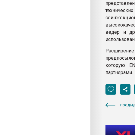
представлен
техническ
соинжекцио
высококачес
ведер и др
использован
Расширение
предпосылок
которую EN
партнерами.
предыд