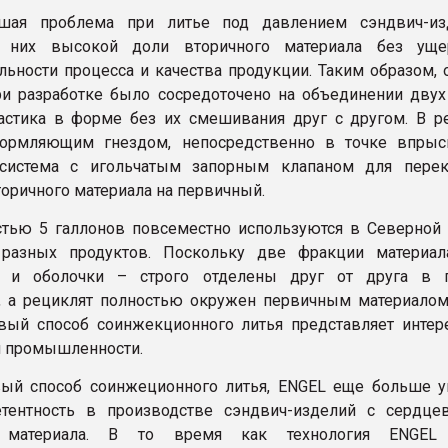
шая проблема при литье под давлением сэндвич-из
 них высокой доли вторичного материала без уще
льности процесса и качества продукции. Таким образом, 
и разработке было сосредоточено на объединении двух
астика в форме без их смешивания друг с другом. В ре
ормляющим гнездом, непосредственно в точке впрыс
система с игольчатым запорным клапаном для пере
торичного материала на первичный.
тью 5 галлонов повсеместно используются в Северной
разных продуктов. Поскольку две фракции материа
 и оболочки – строго отделены друг от друга в п
, а рециклят полностью окружен первичным материалом
вый способ соинжекционного литья представляет интер
й промышленности.
ый способ соинжеционного литья, ENGEL еще больше у
тентность в производстве сэндвич-изделий с сердце
о материала. В то время как технология ENGEL s