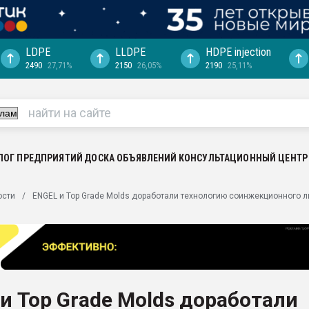
LDPE
LLDPE
HDPE injection
2490
27,71%
2150
26,05%
2190
25,11%
еса -
ината полного
"Ижевскому
ватить рынок
ЛОГ ПРЕДПРИЯТИЙ
ДОСКА ОБЪЯВЛЕНИЙ
КОНСУЛЬТАЦИОННЫЙ ЦЕНТР
ериала
машины:
ости
ENGEL и Top Grade Molds доработали технологию соинжекционного л
, с.-в.
ция выходит на
отке
ь" довольна
и Top Grade Molds доработали
ьном рынке