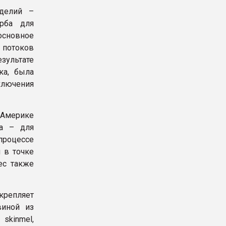
делий –
рба для
основное
 потоков
зультате
ка, была
ключения
 Америке
ла – для
роцессе
 в точке
ес также
крепляет
виной из
kinmel,