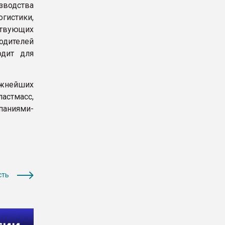
изводства
истики,
ствующих
одителей
одит для
жнейших
астмасс,
аниями-
сть