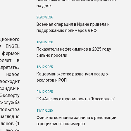
на днях
26/03/2026
Военная операция в Иране привела к
подорожанию полимеров в РФ
ионного
16/03/2026
ия ENGEL
Показатели нефтехимиков в 2025 году
с фирмой
сильно просели
оляет в
прятать»
12/12/2025
Кацевман жестко развенчал псевдо-
в новое
экологов и РОП
осходит
сэндвич-
01/12/2025
ксперту
ГК «Алеко» отправилась на "Кассиопею"
с-служба
тельства
11/11/2025
аглядно
Финская компания заявила о революции
лонов (1
в рециклинге полимеров
 live e-