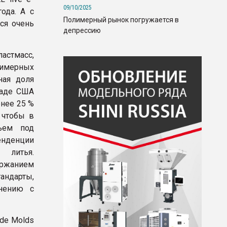
09/10/2025
ода. А с
Полимерный рынок погружается в
ся очень
депрессию
астмасс,
лимерных
ная доля
паде США
нее 25 %
 чтобы в
ьем под
нденции
 литья.
ержанием
андарты,
нению с
de Molds