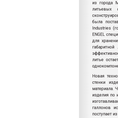
из города М
литьевых 
сконструиро
была поста
Industries (
ENGEL специ
для хранени
габаритной
эффективно
литье остае
однокомпоне
Новая техно
стенки изд
материала. 
изделия по 
изготавлива
галлонов ис
поступает из