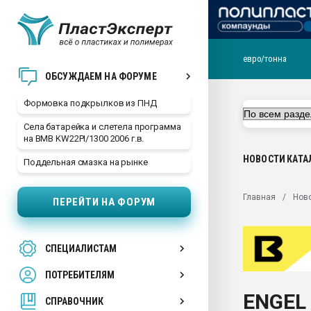
евро/тонна
Продажа готового бизн
ОБСУЖДАЕМ НА ФОРУМЕ
производство SPC лам
цикла
Формовка подкрылков из ПНД
29.07.2026 ФРП помог 
Села батарейка и слетела программа
заводу пластмасс" зах
на BMB KW22PI/1300 2006 г.в.
ППЭ
НОВОСТИ
КАТА
Поддельная смазка на рынке
Помощь в подборе мат
Вакуум-формовочные 
Главная
Нов
ПЕРЕЙТИ НА ФОРУМ
ближайшее подмосковье
Подмосковье, Москва
28.07.2026 Автоматиза
СПЕЦИАЛИСТАМ
первый план в перераб
пластмасс
ПОТРЕБИТЕЛЯМ
28.07.2026 "Техноникол
ENGEL 
ситуацией на строител
СПРАВОЧНИК