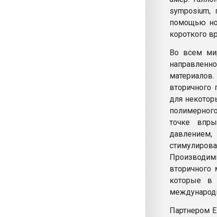
symposium, 
помощью но
короткого в
Во всем мир
направленн
материалов
вторичного 
для некотор
полимерного
точке впры
давлением,
стимулиро
Производим
вторичного 
которые в 
международ
Партнером E