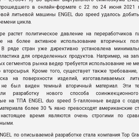
прошедшего в онлайн-формате с 22 по 24 июня 2021 г
вой литьевой машины ENGEL duo speed удалось добить
ремени цикла.
е растет политическое давление на переработчиков пл
ое на более активное использование вторичных по
. В ряде стран уже директивно установлена минималь
пластика для определенных продуктов. Например, на за
ых сегментов рынка ведер требуется использование не ме
 вторсырья. Кроме того, существует также требование,
ска на поверхности изделий, изготавливаемых лит
 не был виден темный вторичный материал. Эти те
вали разработку нового способа соинжекционного
ые на ТПА ENGEL duo speed 5-галлонные ведра с сод
материала более 30 % явно превосходят американские ст
настоящее время являются очень строгими по срав
ными.
NGEL по описываемой разработке стала компания Top Gra