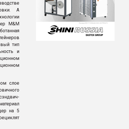
зводстве
овки. А
хнологии
едер M&M
аботанная
тейнеров
овый тип
ьность и
кционном
иционном
ном слое
рвичного
сэндвич-
материал
дер на 5
рециклят