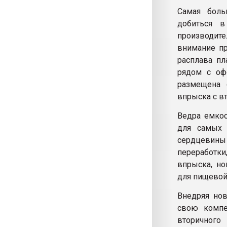
Самая боль
добиться в
производите
внимание пр
расплава пл
рядом с оф
размещена 
впрыска с в
Ведра емкос
для самых 
сердцевины
переработки
впрыска, но
для пищево
Внедряя нов
свою компе
вторичног