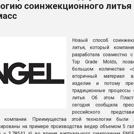
логию соинжекционного литья
ва ПЭТ
масс
ФОРУМ
Новый способ соинжекц
литья, который компан
разработала совместно 
Top Grade Molds, позв
большом количестве «с
вторичный материал 
изделие и потому прев
традиционные процессы 
литья. Об этом ПластЭ
сегодня сообщила прес
российского представи
й компании. Преимущества этой технологии были н
ированы на примере производства ведер объемом 5 гал
н = 3,78541 л) во время виртуального симпозиума ENGEL