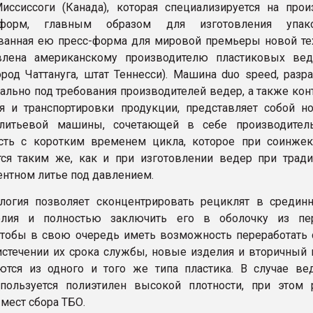
иссиссоги (Канада), которая специализируется на прои
форм, главным образом для изготовления упак
ванная ею пресс-форма для мировой премьеры новой те
влена американскому производителю пластиковых в
город Чаттануга, штат Теннесси). Машина duo speed, разр
ально под требования производителей ведер, а также кон
я и транспортировки продукции, представляет собой н
 литьевой машины, сочетающей в себе производител
сть с коротким временем цикла, которое при соинже
тся таким же, как и при изготовлении ведер при трад
нтном литье под давлением.
логия позволяет сконцентрировать рециклят в средин
елия и полностью заключить его в оболочку из пе
Чтобы в свою очередь иметь возможность переработать 
истечении их срока службы, новые изделия и вторичный 
ются из одного и того же типа пластика. В случае ве
пользуется полиэтилен высокой плотности, при этом 
 мест сбора ТБО.