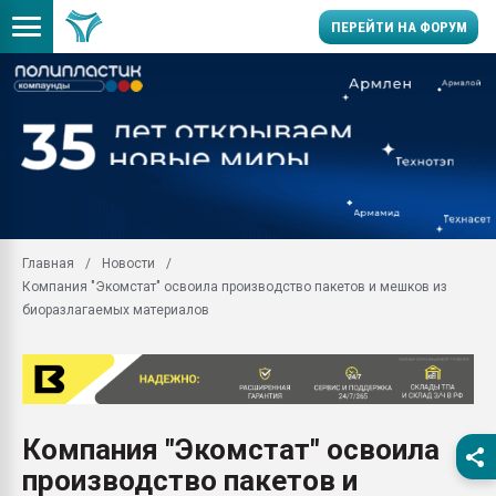
ПЕРЕЙТИ НА ФОРУМ
Помощь в подборе мат
Вакуум-формовочные 
ближайшее подмосковье
Подмосковье, Москва
28.07.2026 Автоматиза
первый план в перераб
Главная
Новости
пластмасс
Компания "Экомстат" освоила производство пакетов и мешков из
28.07.2026 "Техноникол
биоразлагаемых материалов
ситуацией на строител
Всё, что касается выду
бутылок
Материал поверхности 
вакуумного формовани
Компания "Экомстат" освоила
производство пакетов и
Продам отходы Компо
поликарбоната и АБС-п