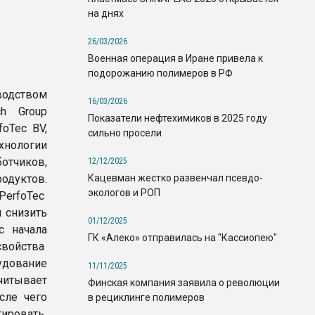
на днях
26/03/2026
Военная операция в Иране привела к
подорожанию полимеров в РФ
водством
16/03/2026
h Group
Показатели нефтехимиков в 2025 году
oTec BV,
сильно просели
нологии
отчиков,
12/12/2025
Кацевман жестко развенчал псевдо-
дуктов.
экологов и РОП
rfoTec
и снизить
01/12/2025
c начала
ГК «Алеко» отправилась на "Кассиопею"
свойства
удование
11/11/2025
читывает
Финская компания заявила о революции
сле чего
в рециклинге полимеров
тировать