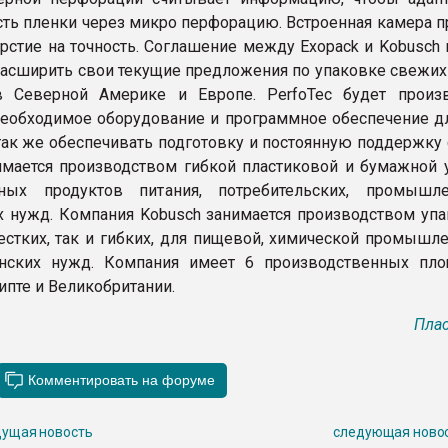
ть пленки через микро перфорацию. Встроенная камера п
рстие на точность. Соглашение между Exopack и Kobusch 
асширить свои текущие предложения по упаковке свежих
 Северной Америке и Европе. PerfoTec будет произ
необходимое оборудование и программное обеспечение д
 так же обеспечивать подготовку и постоянную поддержку
имается производством гибкой пластиковой и бумажной 
ных продуктов питания, потребительских, промышл
 нужд. Компания Kobusch занимается производством упа
жестких, так и гибких, для пищевой, химической промышл
нских нужд. Компания имеет 6 производственных пл
ипте и Великобритании.
Плас
ущая новость
следующая ново