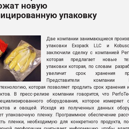
ожат новую
ва ПЭТ
ицированную упаковку
ФОРУМ
Две компании занимающиеся произ
упаковки Exopack LLC и Kobusc
заключили сделку с компанией Perf
которая предлагает новые тех
упаковки которая, по словам разраб
увеличит срок хранения про
Представители компании Pe
 технологию, которая позволяет продлить срок хранения 
ктов. В пресс-релизе компании говорится, что PerfoTe
пециализированного оборудования, которое измеряет 
ктов и овощей. Исходя из полученных данных обор
ет упаковочную пленку. Программное обеспечение расс
ть пленки, необходимую для конкретного продукта, по
зерной перфорации считывает информацию, чтобы адап