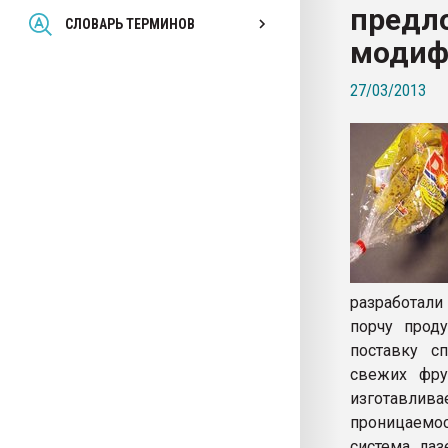
предл
Всё, что касается выду
СЛОВАРЬ ТЕРМИНОВ
бутылок
модиф
27/03/2013
ПЕРЕЙТИ НА 
разработали
порчу проду
поставку с
свежих фру
изготавлива
проницаемос
система ла