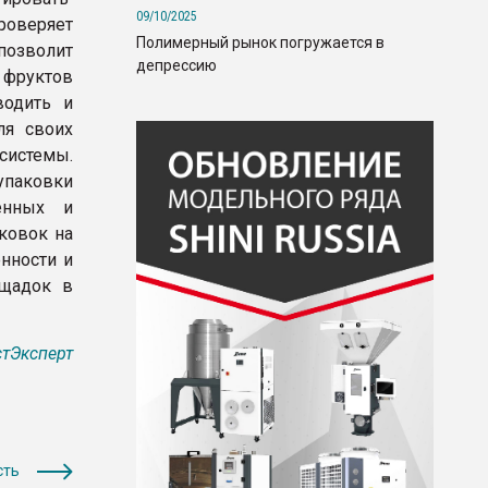
09/10/2025
роверяет
Полимерный рынок погружается в
позволит
депрессию
 фруктов
водить и
ля своих
 системы.
упаковки
енных и
ковок на
енности и
ощадок в
тЭксперт
сть