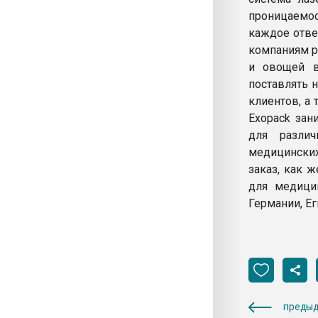
проницаемос
каждое отве
компаниям р
и овощей в
поставлять 
клиентов, а
Exopack зан
для различ
медицинских
заказ, как 
для медици
Германии, Ег
предыд