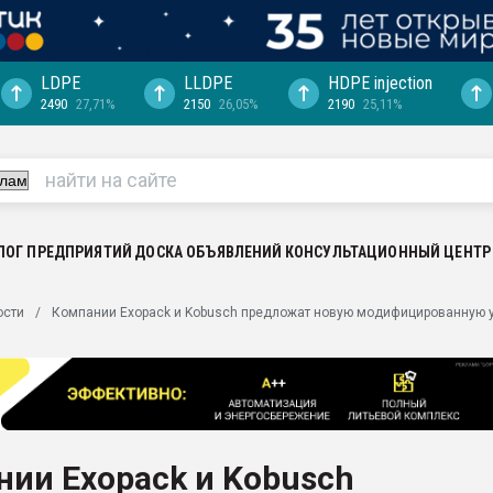
LDPE
LLDPE
HDPE injection
2490
27,71%
2150
26,05%
2190
25,11%
еса -
ината полного
"Ижевскому
ватить рынок
ЛОГ ПРЕДПРИЯТИЙ
ДОСКА ОБЪЯВЛЕНИЙ
КОНСУЛЬТАЦИОННЫЙ ЦЕНТР
ериала
машины:
ости
Компании Exopack и Kobusch предложат новую модифицированную 
, с.-в.
ция выходит на
отке
ь" довольна
ии Exopack и Kobusch
ьном рынке