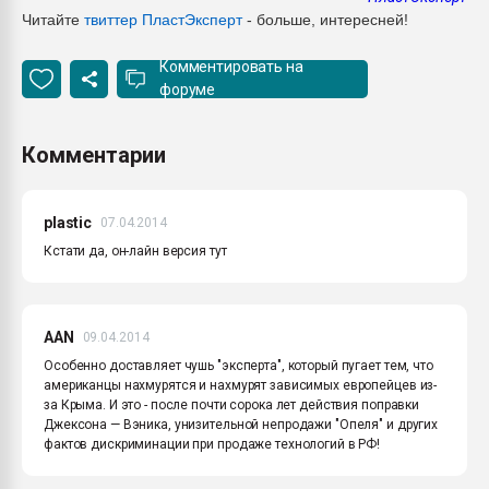
Читайте
твиттер ПластЭксперт
- больше, интересней!
Комментировать на
форуме
Комментарии
plastic
07.04.2014
Кстати да, он-лайн версия тут
AAN
09.04.2014
Особенно доставляет чушь "эксперта", который пугает тем, что
американцы нахмурятся и нахмурят зависимых европейцев из-
за Крыма. И это - после почти сорока лет действия поправки
Джексона — Вэника, унизительной непродажи "Опеля" и других
фактов дискриминации при продаже технологий в РФ!