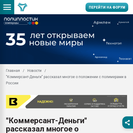
ПЕРЕЙТИ НА ФОРУМ
28.07.2026 Автоматиза
первый план в перераб
пластмасс
28.07.2026 "Техноникол
ситуацией на строител
Всё, что касается выду
Главная
Новости
бутылок
"Коммерсант-Деньги" рассказал многое о положении с полимерами в
Материал поверхности 
России
вакуумного формовани
Продам отходы Компо
поликарбоната и АБС-п
Armaloy PC/ABS-1IM че
26.07.2022 "Сибирский т
"Коммерсант-Деньги"
намного дороже
рассказал многое о
Профильная литератур