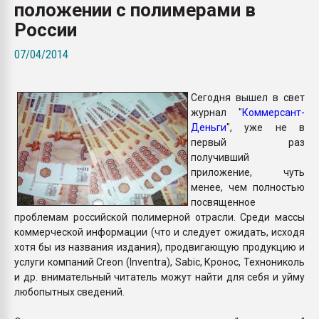
положении с полимерами в
покупка, обмен
России
ПЕРЕЙТИ НА 
07/04/2014
Сегодня вышел в свет
журнал "
Коммерсант-
Деньги
", уже не в
первый раз
получивший
приложение, чуть
менее, чем полностью
посвященное
проблемам российской полимерной отрасли. Среди массы
коммерческой информации (что и следует ожидать, исходя
хотя бы из названия издания), продвигающую продукцию и
услуги компаний Creon (Inventra), Sabic, Кронос, Технониколь
и др. внимательный читатель можут найти для себя и уйму
любопытных сведений.