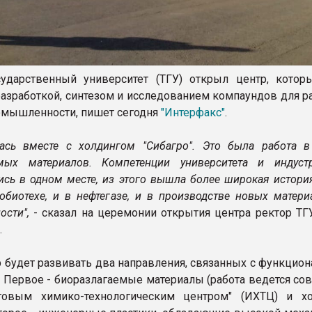
ударственный университет (ТГУ) открыл центр, котор
разработкой, синтезом и исследованием компаундов для р
омышленности, пишет сегодня
"Интерфакс"
.
ась вместе с холдингом "Сибагро". Это была работа в
емых материалов. Компетенции университета и индуст
ись в одном месте, из этого вышла более широкая истори
робиотехе, и в нефтегазе, и в производстве новых матер
ости",
- сказал на церемонии открытия центра ректор ТГ
.
 будет развивать два направления, связанных с функцио
 Первое - биоразлагаемые материалы (работа ведется сов
говым химико-технологическим центром" (ИХТЦ) и х