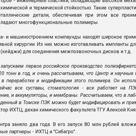
 второе - инженерные пластики, обладающие высокой меха
 химической и термической стойкостью. Такие суперпласт
таллические детали, обеспечивая при этом все преим
бладают многофункциональные полимеры.
иа- и машиностроением компаунды находят широкое прим
ивной хирургии. Из них можно изготавливать импланты дл
 (кейджи) для соединения межпозвоночных дисков и т.д.
запускаем первое российское производство полиэфиркето
0 тонн в год, и очень рассчитываем, что Центр и научные
 в переработке и модификации этого полимера. Он исполь
ейчас все суставы, стоматология - все работает на ПЭ
ние, и аккумуляторы, и мембраны. Рассчитываем, что в ла
еденный в Томске ПЭК можно будет модифицировать и прим
ктор ИХТЦ, декан химического факультета ТГУ Алексей Кня
нтра заняло два года. В его запуск 80 млн рублей вложи
е партнеры - ИХТЦ и "Сибагро".