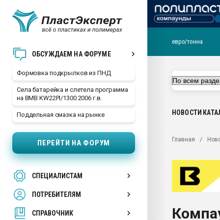
евро/тонна
Продажа готового бизн
ОБСУЖДАЕМ НА ФОРУМЕ
производство SPC лам
цикла
Формовка подкрылков из ПНД
29.07.2026 ФРП помог 
Села батарейка и слетела программа
заводу пластмасс" зах
на BMB KW22PI/1300 2006 г.в.
ППЭ
НОВОСТИ
КАТА
Поддельная смазка на рынке
Помощь в подборе мат
Вакуум-формовочные 
Главная
Нов
ПЕРЕЙТИ НА ФОРУМ
ближайшее подмосковье
Подмосковье, Москва
28.07.2026 Автоматиза
СПЕЦИАЛИСТАМ
первый план в перераб
пластмасс
ПОТРЕБИТЕЛЯМ
28.07.2026 "Техноникол
Компа
ситуацией на строител
СПРАВОЧНИК