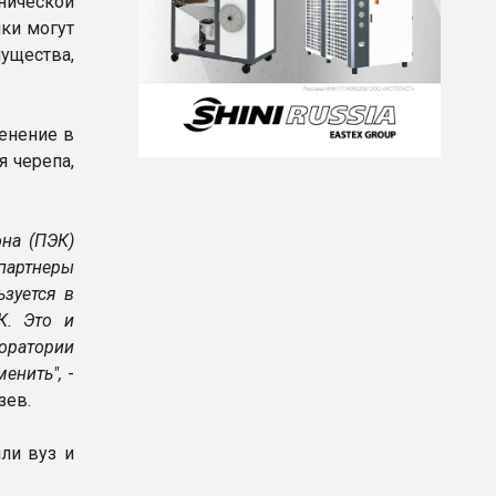
нической
ики могут
ущества,
енение в
я черепа,
на (ПЭК)
 партнеры
зуется в
К. Это и
боратории
енить",
-
зев.
ли вуз и