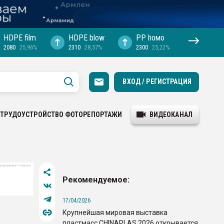
HDPE film
HDPE blow
PP hомо
2080
25,96%
2310
28,57%
2300
25,22%
ВХОД / РЕГИСТРАЦИЯ
ТРУДОУСТРОЙСТВО
ФОТОРЕПОРТАЖИ
ВИДЕОКАНАЛ
Рекомендуемое:
17/04/2026
Крупнейшая мировая выставка
пластмасс CHINAPLAS 2026 открывается