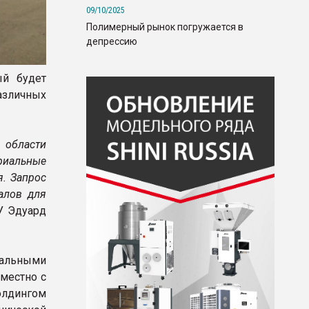
09/10/2025
Полимерный рынок погружается в
депрессию
ый будет
азличных
 области
риальные
я. Запрос
иалов для
У Эдуард
нальными
местно с
олдингом