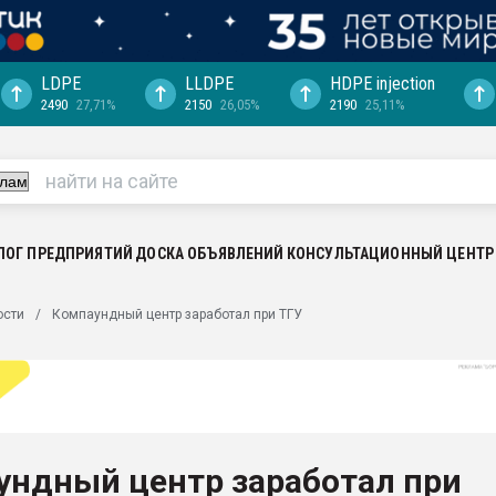
LDPE
LLDPE
HDPE injection
2490
27,71%
2150
26,05%
2190
25,11%
еса -
ината полного
"Ижевскому
ватить рынок
ЛОГ ПРЕДПРИЯТИЙ
ДОСКА ОБЪЯВЛЕНИЙ
КОНСУЛЬТАЦИОННЫЙ ЦЕНТР
ериала
машины:
ости
Компаундный центр заработал при ТГУ
, с.-в.
ция выходит на
отке
ь" довольна
ундный центр заработал при
ьном рынке