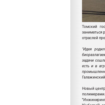
Томский гос
заниматься 
отраслей пр
"Идея родил
биоразлага
задачи сошл
есть и в аг
промышленн
Галажинский
Новый центр
полимерами.
"Инжинирин