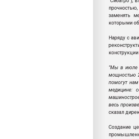
"Сибагро"),
прочностью,
заменять ме
которыми о
Наряду с ав
реконструкт
конструкции
"Мы в июле 
мощностью 2
помогут нам
медицине: с
машинострое
весь произв
сказал дире
Создание це
промышленны