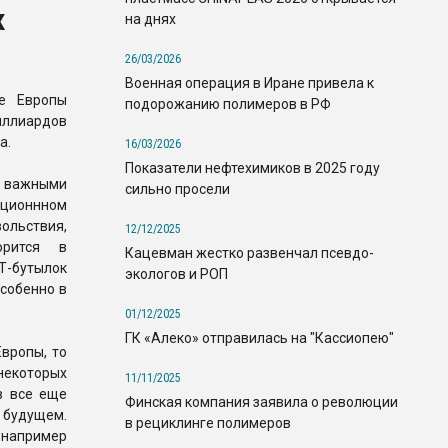
х
на днях
26/03/2026
Военная операция в Иране привела к
е Европы
подорожанию полимеров в РФ
иллиардов
a.
16/03/2026
Показатели нефтехимиков в 2025 году
е важными
сильно просели
ционнном
ольствия,
12/12/2025
орится в
Кацевман жестко развенчал псевдо-
Т-бутылок
экологов и РОП
собенно в
01/12/2025
ГК «Алеко» отправилась на "Кассиопею"
вропы, то
некоторых
11/11/2025
в все еще
Финская компания заявила о революции
 будущем.
в рециклинге полимеров
 например