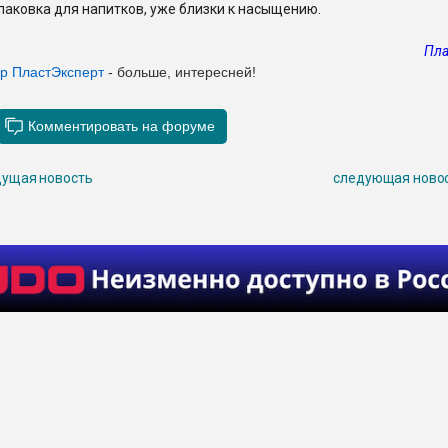
паковка для напитков, уже близки к насыщению.
Пла
ер ПластЭксперт
- больше, интересней!
ущая новость
следующая ново