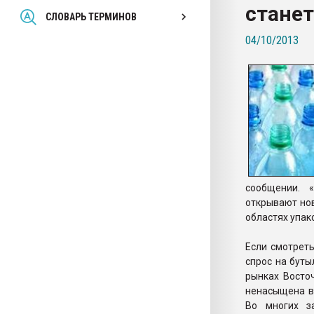
станет
Всё, что касается выду
СЛОВАРЬ ТЕРМИНОВ
бутылок
04/10/2013
ПЕРЕЙТИ НА 
сообщении. 
открывают но
областях упак
Если смотреть
спрос на бут
рынках Восто
ненасыщена в 
Во многих з