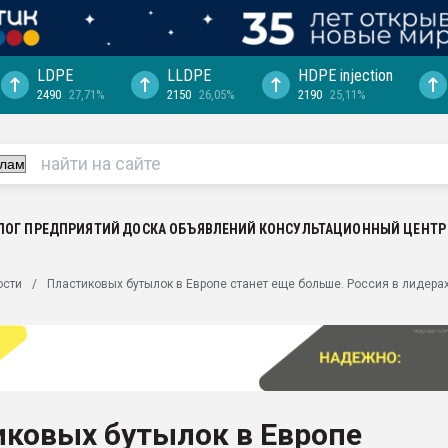
LDPE
LLDPE
HDPE injection
2490
27,71%
2150
26,05%
2190
25,11%
еса -
ината полного
"Ижевскому
ватить рынок
ЛОГ ПРЕДПРИЯТИЙ
ДОСКА ОБЪЯВЛЕНИЙ
КОНСУЛЬТАЦИОННЫЙ ЦЕНТР
ериала
машины:
ости
Пластиковых бутылок в Европе станет еще больше. Россия в лидера
, с.-в.
ция выходит на
отке
ь" довольна
иковых бутылок в Европе
ьном рынке