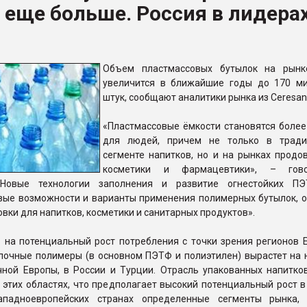
 еще больше. Россия в лидера
ва ПЭТ
ФОРУМ
Объем пластмассовых бутылок на рынк
увеличится в ближайшие годы до 170 м
штук, сообщают аналитики рынка из Ceresan
«Пластмассовые ёмкости становятся боле
для людей, причем не только в тради
сегменте напитков, но и на рынках продов
косметики и фармацевтики», – гов
«Новые технологии заполнения и развитие огнестойких ПЭ
вые возможности и варианты применения полимерных бутылок, о
овки для напитков, косметики и санитарных продуктов».
 на потенциальный рост потребления с точки зрения регионов Е
ылочные полимеры (в основном ПЭТФ и полиэтилен) вырастет на 
чной Европы, в России и Турции. Отрасль упакованных напитко
этих областях, что предполагает высокий потенциальный рост в
ападноевропейских странах определенные сегменты рынка,