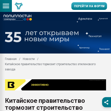
ПЕРЕЙТИ НА ФОРУМ
Помощь в подборе мат
Вакуум-формовочные 
ближайшее подмосковье
Подмосковье, Москва
28.07.2026 Автоматиза
первый план в перераб
Главная
Новости
пластмасс
Китайское правительство тормозит строительство этиленового
28.07.2026 "Техноникол
завода
ситуацией на строител
Всё, что касается выду
бутылок
Материал поверхности 
вакуумного формовани
Китайское правительство
тормозит строительство
Продам отходы Компо
поликарбоната и АБС-п