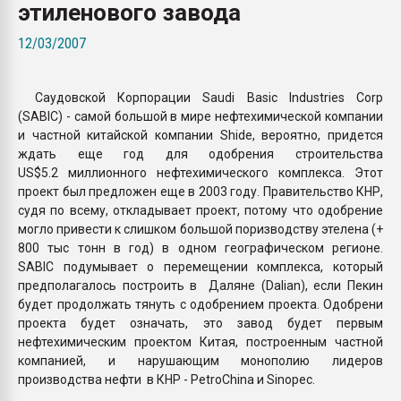
этиленового завода
Armaloy PC/ABS-1IM че
12/03/2007
ПЕРЕЙТИ НА 
Саудовской Корпорации Saudi Basic Industries Corp
(SABIC) - самой большой в мире нефтехимической компании
и частной китайской компании Shide, вероятно, придется
ждать еще год для одобрения строительства
US$5.2 миллионного нефтехимического комплекса. Этот
проект был предложен еще в 2003 году. Правительство КНР,
судя по всему, откладывает проект, потому что одобрение
могло привести к слишком большой поризводству этелена (+
800 тыс тонн в год) в одном географическом регионе.
SABIC подумывает о перемещении комплекса, который
предполагалось построить в Даляне (Dalian), если Пекин
будет продолжать тянуть с одобрением проекта. Одобрени
проекта будет означать, это завод будет первым
нефтехимическим проектом Китая, построенным частной
компанией, и нарушающим монополию лидеров
производства нефти в КНР - PetroChina и Sinopec.