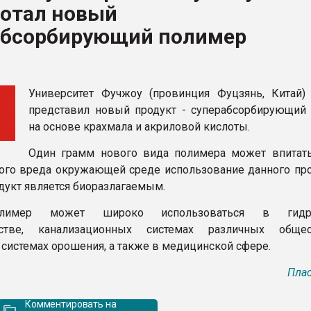
ботал новый
рный цвет
абсорбирующий полимер
ФОРУМ
Университет Фучжоу (провинция Фуцзянь, Китай)
представил новый продукт - суперабсорбирующий
на основе крахмала и акриловой кислоты.
Один грамм нового вида полимера может впитат
ого вреда окружающей среде использование данного про
одукт является биоразлагаемым.
лимер может широко использоваться в гидр
дстве, канализационных системах различных общес
 системах орошения, а также в медицинской сфере.
Плас
Комментировать на