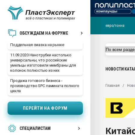
евро/тонна
Помощь в подборе мат
ОБСУЖДАЕМ НА ФОРУМЕ
Вакуум-формовочные 
Поддельная смазка на рынке
ближайшее подмосковье
Подмосковье, Москва
11.09.2020 Нанотрубки настолько
универсальны, что российские
28.07.2026 Автоматиза
умельцы изготовили мембраны для
первый план в перераб
НОВОСТИ
КАТА
колонок полностью из них
пластмасс
Продажа готового бизнеса -
28.07.2026 "Техноникол
Главная
Нов
производство SPC ламината полного
ситуацией на строител
цикла
Всё, что касается выду
бутылок
ПЕРЕЙТИ НА ФОРУМ
Материал поверхности 
вакуумного формовани
Китай
СПЕЦИАЛИСТАМ
Продам отходы Компо
поликарбоната и АБС-п