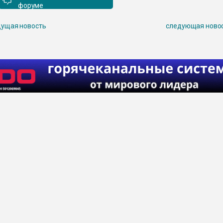
форуме
ущая новость
следующая ново