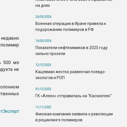
на днях
26/03/2026
Военная операция в Иране привела к
подорожанию полимеров в РФ
 недавно
16/03/2026
 полимер
Показатели нефтехимиков в 2025 году
сильно просели
ь 500 мл
12/12/2025
дукта не
Кацевман жестко развенчал псевдо-
экологов и РОП
опонном
01/12/2025
твенных
ГК «Алеко» отправилась на "Кассиопею"
11/11/2025
тЭксперт
Финская компания заявила о революции
в рециклинге полимеров