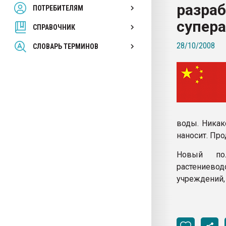
разра
ПОТРЕБИТЕЛЯМ
Armaloy PC/ABS-1IM че
супер
СПРАВОЧНИК
ПЕРЕЙТИ НА 
28/10/2008
СЛОВАРЬ ТЕРМИНОВ
воды. Никак
наносит. Пр
Новый по
растениево
учреждений,