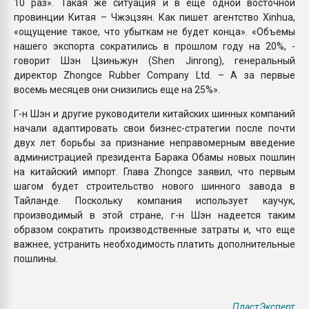
10 раз». Такая же ситуация и в еще одной восточной
провинции Китая – Чжэцзян. Как пишет агентство Xinhua,
«ощущение такое, что убыткам не будет конца». «Объемы
нашего экспорта сократились в прошлом году на 20%, -
говорит Шэн Цзиньжун (Shen Jinrong), генеральный
директор Zhongce Rubber Company Ltd. – А за первые
восемь месяцев они снизились еще на 25%».
Г-н Шэн и другие руководители китайских шинных компаний
начали адаптировать свои бизнес-стратегии после почти
двух лет борьбы за признание неправомерным введение
администрацией президента Барака Обамы новых пошлин
на китайский импорт. Глава Zhongce заявил, что первым
шагом будет строительство нового шинного завода в
Тайланде. Поскольку компания использует каучук,
производимый в этой стране, г-н Шэн надеется таким
образом сократить производственные затраты и, что еще
важнее, устранить необходимость платить дополнительные
пошлины.
ПластЭксперт