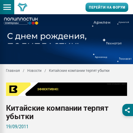
ПЕРЕЙТИ НА ФОРУМ
Продажа готового бизн
производство SPC лам
цикла
29.07.2026 ФРП помог 
заводу пластмасс" зах
ППЭ
Главная
Новости
Китайские компании терпят убытки
Помощь в подборе мат
Вакуум-формовочные 
ближайшее подмосковье
Подмосковье, Москва
28.07.2026 Автоматиза
Китайские компании терпят
первый план в перераб
пластмасс
убытки
28.07.2026 "Техноникол
19/09/2011
ситуацией на строител