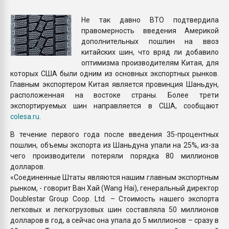
Всё, что касается выду
бутылок
Не так давно ВТО подтвердила
правомерность введения Америкой
дополнительных пошлин на ввоз
ПЕРЕЙТИ НА 
китайских шин, что вряд ли добавило
оптимизма производителям Китая, для
которых США были одним из основных экспортных рынков.
Главным экспортером Китая является провинция Шаньдун,
расположенная на востоке страны. Более трети
экспортируемых шин направляется в США, сообщают
colesa.ru
.
В течение первого года после введения 35-процентных
пошлин, объемы экспорта из Шаньдуна упали на 25%, из-за
чего производители потеряли порядка 80 миллионов
долларов.
«Соединенные Штаты являются нашим главным экспортным
рынком, - говорит Ван Хай (Wang Hai), генеральный директор
Doublestar Group Coop. Ltd. – Стоимость нашего экспорта
легковых и легкогрузовых шин составляла 50 миллионов
долларов в год, а сейчас она упала до 5 миллионов – сразу в