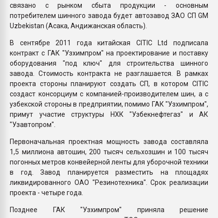
связано с рынком сбыта продукции - основным
потребителем шинного завода будет автозавод ЗАО СП GM
Uzbekistan (Асака, Андижанская область).
В сентябре 2011 года китайская CITIC Ltd подписала
контракт с ГАК "Узхимпром" на проектирование и поставку
оборудования "под ключ" для строительства шинного
завода. Стоимость контракта не разглашается. В рамках
проекта стороны планируют создать СП, в котором CITIC
создаст консорциум с компанией-производителем шин, а с
узбекской стороны в предприятии, помимо ГАК "Узхимпром",
примут участие структуры НХК "Узбекнефтегаз" и АК
"Узавтопром".
Первоначальная проектная мощность завода составляла
1,5 миллиона автошин, 200 тысяч сельхозшин и 100 тысяч
погонных метров конвейерной ленты для уборочной техники
в год. Завод планируется разместить на площадях
ликвидированного ОАО "Резинотехника". Срок реализации
проекта - четыре года.
Позднее ГАК "Узхимпром" приняла решение