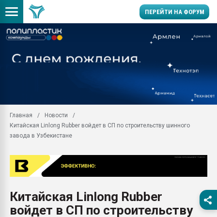
ПЕРЕЙТИ НА ФОРУМ
Продажа готового бизн
производство SPC лам
цикла
29.07.2026 ФРП помог 
заводу пластмасс" зах
ППЭ
Главная
Новости
Помощь в подборе мат
Китайская Linlong Rubber войдет в СП по строительству шинного
Вакуум-формовочные 
завода в Узбекистане
ближайшее подмосковье
Подмосковье, Москва
28.07.2026 Автоматиза
первый план в перераб
пластмасс
Китайская Linlong Rubber
28.07.2026 "Техноникол
войдет в СП по строительству
ситуацией на строител