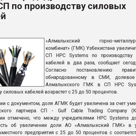
СП по производству силовых
ва ПЭТ
ей
ФОРУМ
«Алмалыкский горно-металлург
комбинат» (ГМК) Узбекистана увеличи
СП HPC Systems по производству 
кабелей в два раза, сообщает сего
Согласно постановлению правите
обнародованному в СМИ, долевое 
Алмалыкского ГМК в СП HPC Sys
 силовых кабелей возрастет c 25 до 50 процентов.
вии с документом, доля АГМК будет увеличена за счет ум
ского партнера СП - Gulf Cable Trading Company (К
ии отмечено, что между учредителями HPC Systems до
ость об увеличении доли АО «Алмалыкский ГМК» в 
вместного предприятия с 25 до 50 процентов с соответ