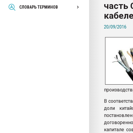
часть 
Всё, что касается выду
СЛОВАРЬ ТЕРМИНОВ
бутылок
кабел
20/09/2016
ПЕРЕЙТИ НА 
производству
В соответст
доли китай
постановлен
договоренн
капитале со