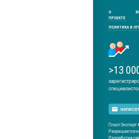
О
К
ПРОЕКТЕ
ПОЛИТИКА В О
>13 00
зарегистрир
специалисто
написа
ПластЭксперт 
Разрешается к
Разработка са