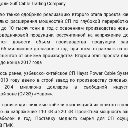
ли Gulf Cable Trading Company.
во также одобрило реализацию второго этапа проекта ка
елью расширения мощностей СП по глубокой переработк
до 10 тысяч тонн в год с освоением производства нов
оводниковой продукции, рассчитанной на напряжение до
ается довести объем производства продукции за
 65 миллионов долларов в год, при этом отправлять на э
оцентов от объема производства. Второй этап проекта пл
до конца 2017 года.
ось ранее, узбекско-китайское СП Hayat Power Cable Sys
2013 году ввело в строй завод по производству силовых
ю 20,4 миллиона долларов в свободной индустр
ой зоне (СИЭЗ) «Навои».
 производит силовые кабели с изоляцией из сшитого поли
го на напряжение 110 кВ и 220 кВ. Проектная мощность за
абелей в год. Поставку медного сырья для СП осущ
й ГМК.