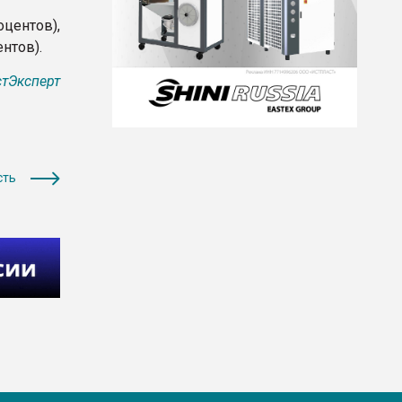
центов),
нтов).
тЭксперт
сть