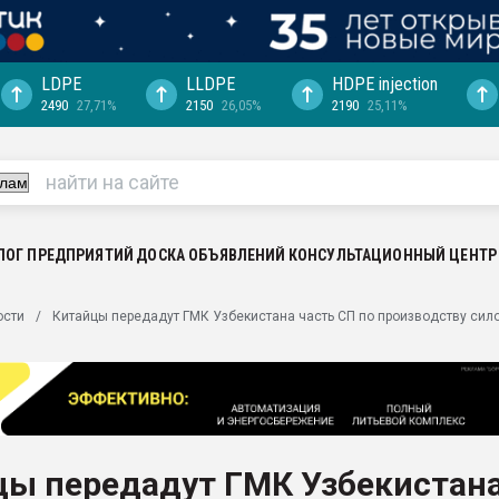
LDPE
LLDPE
HDPE injection
2490
27,71%
2150
26,05%
2190
25,11%
еса -
ината полного
"Ижевскому
ватить рынок
ЛОГ ПРЕДПРИЯТИЙ
ДОСКА ОБЪЯВЛЕНИЙ
КОНСУЛЬТАЦИОННЫЙ ЦЕНТР
ериала
машины:
ости
Китайцы передадут ГМК Узбекистана часть СП по производству сил
, с.-в.
ция выходит на
отке
ь" довольна
цы передадут ГМК Узбекистан
ьном рынке