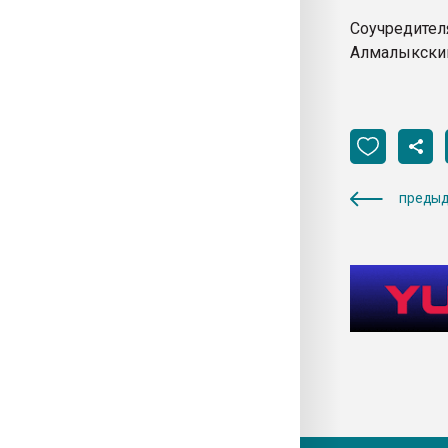
Соучредите
Алмалыкский 
предыд