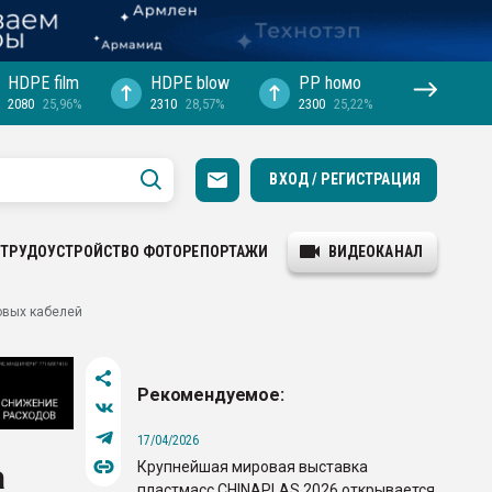
HDPE film
HDPE blow
PP hомо
2080
25,96%
2310
28,57%
2300
25,22%
ВХОД / РЕГИСТРАЦИЯ
ТРУДОУСТРОЙСТВО
ФОТОРЕПОРТАЖИ
ВИДЕОКАНАЛ
овых кабелей
Рекомендуемое:
17/04/2026
Крупнейшая мировая выставка
а
пластмасс CHINAPLAS 2026 открывается