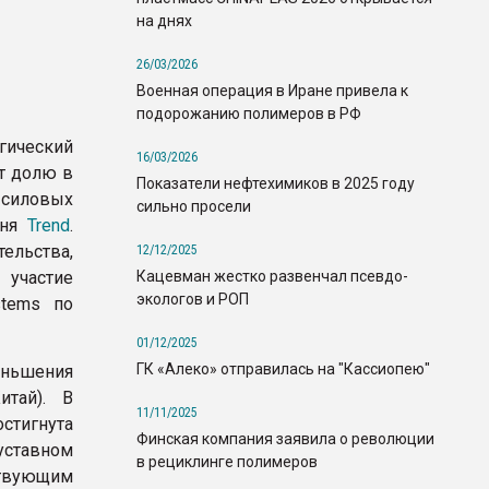
на днях
26/03/2026
Военная операция в Иране привела к
подорожанию полимеров в РФ
ический
16/03/2026
т долю в
Показатели нефтехимиков в 2025 году
силовых
сильно просели
дня
Trend
.
льства,
12/12/2025
Кацевман жестко развенчал псевдо-
участие
экологов и РОП
tems по
01/12/2025
ГК «Алеко» отправилась на "Кассиопею"
еньшения
итай). В
11/11/2025
стигнута
Финская компания заявила о революции
уставном
в рециклинге полимеров
ствующим