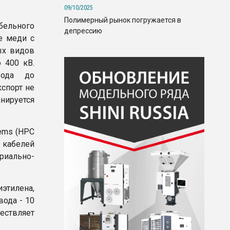
09/10/2025
Полимерный рынок погружается в
бельного
депрессию
е меди с
ых видов
 400 кВ.
вода до
кспорт не
анируется
tems (HPC
 кабелей
иально-
этилена,
вода - 10
ествляет