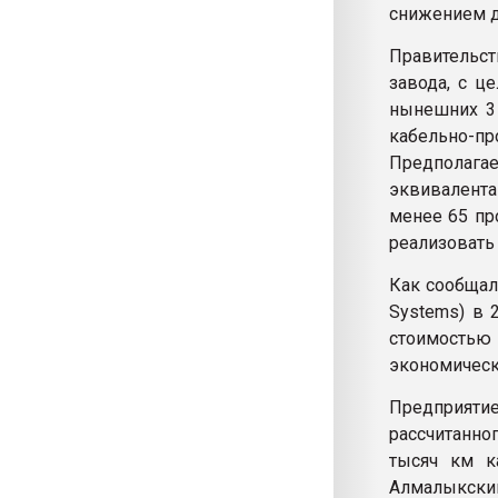
снижением до
Правительст
завода, с ц
нынешних 3 
кабельно-пр
Предполаг
эквивалента
менее 65 пр
реализовать 
Как сообщал
Systems) в 
стоимость
экономическ
Предприятие
рассчитанно
тысяч км к
Алмалыкски