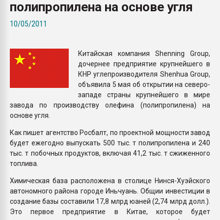
полипропилена на основе угля
пластмасс
10/05/2011
28.07.2026 "Техноникол
ситуацией на строител
Китайская компания Shenning Group,
ПЕРЕЙТИ НА 
дочернее предприятие крупнейшего в
КНР углепроизводителя Shenhua Group,
объявила 5 мая об открытии на северо-
западе страны крупнейшего в мире
завода по производству олефина (полипропилена) на
основе угля.
Как пишет агентство Росбалт, по проектной мощности завод
будет ежегодно выпускать 500 тыс. т полипропилена и 240
тыс. т побочных продуктов, включая 41,2 тыс. т сжиженного
топлива.
Химическая база расположена в столице Нинся-Хуэйского
автономного района городе Иньчуань. Общии инвестиции в
создание базы составили 17,8 млрд юаней (2,74 млрд долл.).
Это первое предприятие в Китае, которое будет