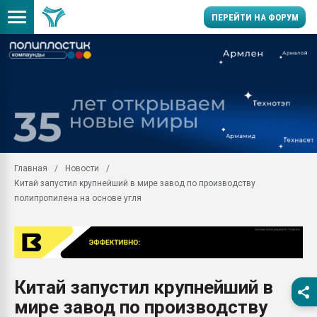
ПЕРЕЙТИ НА ФОРУМ
11.09.2020 Нанотрубки
универсальны, что рос
умельцы изготовили м
колонок полностью из 
Продажа готового бизн
производство SPC лам
цикла
Главная
Новости
Китай запустил крупнейший в мире завод по производству
29.07.2026 ФРП помог 
заводу пластмасс" зах
полипропилена на основе угля
ППЭ
Помощь в подборе мат
Вакуум-формовочные 
ближайшее подмосковье
Подмосковье, Москва
Китай запустил крупнейший в
мире завод по производству
28.07.2026 Автоматиза
первый план в перераб