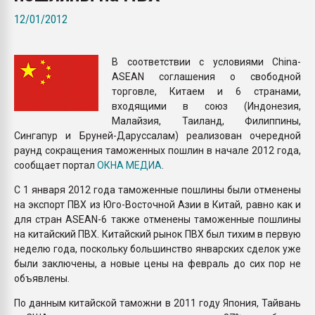
Всё, что касается выду
12/01/2012
бутылок
В соответствии с условиями China-
ПЕРЕЙТИ НА 
ASEAN соглашения о свободной
торговле, Китаем и 6 странами,
входящими в союз (Индонезия,
Малайзия, Таиланд, Филиппины,
Сингапур и Бруней-Даруссалам) реализован очередной
раунд сокращения таможенных пошлин в начале 2012 года,
сообщает портал
ОКНА МЕДИА
.
С 1 января 2012 года таможенные пошлины были отменены
на экспорт ПВХ из Юго-Восточной Азии в Китай, равно как и
для стран ASEAN-6 также отменены таможенные пошлины
на китайский ПВХ. Китайский рынок ПВХ был тихим в первую
неделю года, поскольку большинство январских сделок уже
были заключены, а новые цены на февраль до сих пор не
объявлены.
По данным китайской таможни в 2011 году Япония, Тайвань