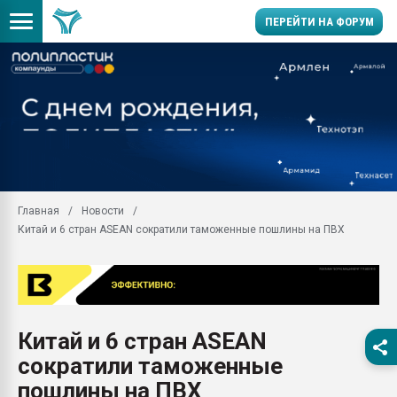
ПЕРЕЙТИ НА ФОРУМ
Продажа готового бизн
производство SPC лам
цикла
29.07.2026 ФРП помог 
заводу пластмасс" зах
ППЭ
Главная
Новости
Помощь в подборе мат
Китай и 6 стран ASEAN сократили таможенные пошлины на ПВХ
Вакуум-формовочные 
ближайшее подмосковье
Подмосковье, Москва
28.07.2026 Автоматиза
первый план в перераб
Китай и 6 стран ASEAN
пластмасс
сократили таможенные
28.07.2026 "Техноникол
ситуацией на строител
пошлины на ПВХ