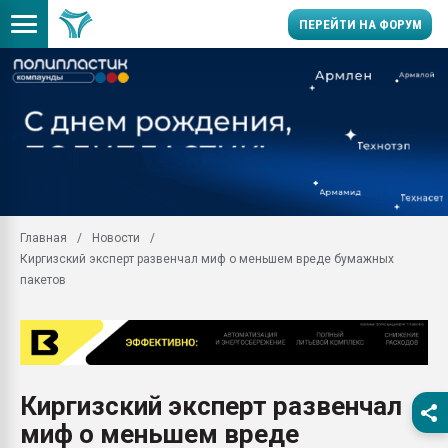
ПЕРЕЙТИ НА ФОРУМ
Продажа готового бизн
производство SPC лам
цикла
29.07.2026 ФРП помог 
заводу пластмасс" зах
ППЭ
Главная
Новости
Помощь в подборе мат
Киргизский эксперт развенчал миф о меньшем вреде бумажных
Вакуум-формовочные 
пакетов
ближайшее подмосковье
Подмосковье, Москва
28.07.2026 Автоматиза
первый план в перераб
пластмасс
Киргизский эксперт развенчал
28.07.2026 "Техноникол
миф о меньшем вреде
ситуацией на строител