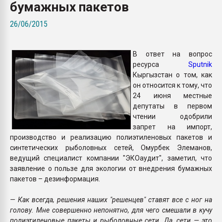
бумажных пакетов
Всё, что касается выду
бутылок
26/06/2015
ПЕРЕЙТИ НА 
В ответ на вопрос
ресурса
Sputnik
Кыргызстан о том, как
он относится к тому, что
24 июня местные
депутаты в первом
чтении одобрили
запрет на импорт,
производство и реализацию полиэтиленовых пакетов и
синтетических рыболовных сетей, Омурбек Элеманов,
ведущий специалист компании "ЭКОаудит", заметил, что
заявление о пользе для экологии от внедрения бумажных
пакетов – дезинформация.
— Как всегда, решения наших "решенцев" ставят все с ног на
голову. Мне совершенно непонятно, для чего смешали в кучу
полиэтиленовые пакеты и рыболовные сети. Да, сети — это