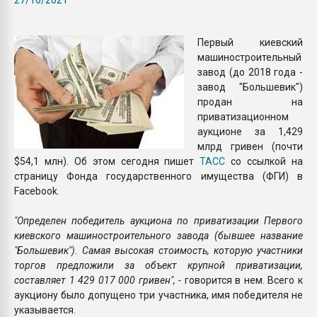
Всё, что касается выду
бутылок
Первый киевский
машиностроительный
ПЕРЕЙТИ НА 
завод (до 2018 года -
завод "Большевик")
продан на
приватизационном
аукционе за 1,429
млрд гривен (почти
$54,1 млн). Об этом сегодня пишет
ТАСС
со ссылкой на
страницу Фонда государственного имущества (ФГИ) в
Facebook.
"Определен победитель аукциона по приватизации Первого
киевского машиностроительного завода (бывшее название
"Большевик"). Самая высокая стоимость, которую участники
торгов предложили за объект крупной приватизации,
составляет 1 429 017 000 гривен", -
говорится в нем. Всего к
аукциону было допущено три участника, имя победителя не
указывается.