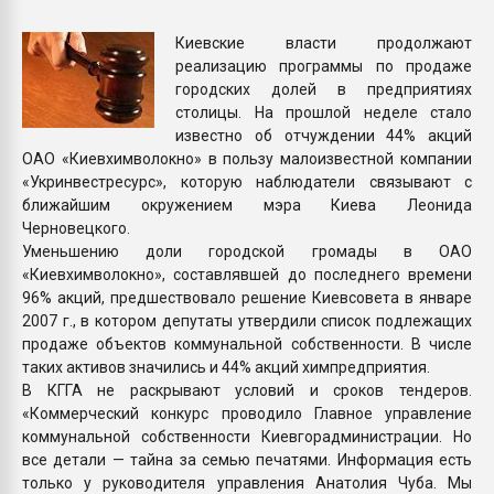
Всё, что касается выду
бутылок
Киевские власти продолжают
реализацию программы по продаже
городских долей в предприятиях
ПЕРЕЙТИ НА 
столицы. На прошлой неделе стало
известно об отчуждении 44% акций
ОАО «Киевхимволокно» в пользу малоизвестной компании
«Укринвестресурс», которую наблюдатели связывают с
ближайшим окружением мэра Киева Леонида
Черновецкого.
Уменьшению доли городской громады в ОАО
«Киевхимволокно», составлявшей до последнего времени
96% акций, предшествовало решение Киевсовета в январе
2007 г., в котором депутаты утвердили список подлежащих
продаже объектов коммунальной собственности. В числе
таких активов значились и 44% акций химпредприятия.
В КГГА не раскрывают условий и сроков тендеров.
«Коммерческий конкурс проводило Главное управление
коммунальной собственности Киевгорадминистрации. Но
все детали — тайна за семью печатями. Информация есть
только у руководителя управления Анатолия Чуба. Мы