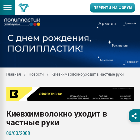
ПЕРЕЙТИ НА ФОРУМ
Продажа готового бизн
производство SPC лам
цикла
29.07.2026 ФРП помог 
заводу пластмасс" зах
ППЭ
Главная
Новости
Киевхимволокно уходит в частные руки
Помощь в подборе мат
Вакуум-формовочные 
ближайшее подмосковье
Подмосковье, Москва
28.07.2026 Автоматиза
Киевхимволокно уходит в
первый план в перераб
пластмасс
частные руки
28.07.2026 "Техноникол
06/03/2008
ситуацией на строител