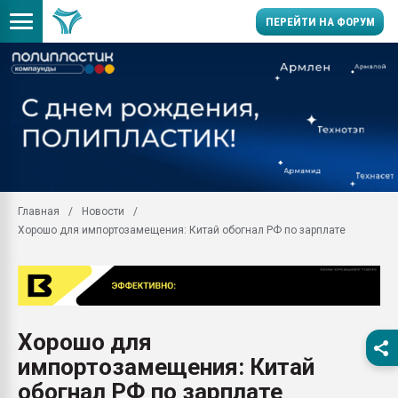
ПЕРЕЙТИ НА ФОРУМ
Помощь в подборе мат
Вакуум-формовочные 
ближайшее подмосковье
Подмосковье, Москва
28.07.2026 Автоматиза
первый план в перераб
Главная
Новости
пластмасс
Хорошо для импортозамещения: Китай обогнал РФ по зарплате
28.07.2026 "Техноникол
ситуацией на строител
Всё, что касается выду
бутылок
Хорошо для
Материал поверхности 
вакуумного формовани
импортозамещения: Китай
Продам отходы Компо
обогнал РФ по зарплате
поликарбоната и АБС-п