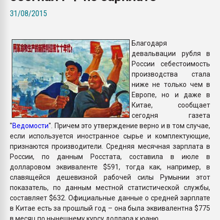
Armaloy PC/ABS-1IM че
31/08/2015
ПЕРЕЙТИ НА 
Благодаря
девальвации рубля в
России себестоимость
производства стала
ниже не только чем в
Европе, но и даже в
Китае, сообщает
сегодня газета
"
Ведомости
". Причем это утверждение верно и в том случае,
если используется иностранное сырье и комплектующие,
признаются производители. Средняя месячная зарплата в
России, по данным Росстата, составила в июле в
долларовом эквиваленте $591, тогда как, например, в
славящейся дешевизной рабочей силы Румынии этот
показатель, по данным местной статистической службы,
составляет $632. Официальные данные о средней зарплате
в Китае есть за прошлый год – она была эквивалентна $775
в месяц по нынешнему курсу доллара к юаню.