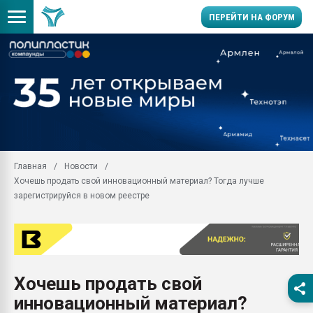
ПЕРЕЙТИ НА ФОРУМ
Продажа готового бизн
производство SPC лам
цикла
29.07.2026 ФРП помог 
заводу пластмасс" зах
ППЭ
Главная
Новости
Помощь в подборе мат
Хочешь продать свой инновационный материал? Тогда лучше
Вакуум-формовочные 
зарегистрируйся в новом реестре
ближайшее подмосковье
Подмосковье, Москва
28.07.2026 Автоматиза
первый план в перераб
пластмасс
Хочешь продать свой
28.07.2026 "Техноникол
инновационный материал?
ситуацией на строител