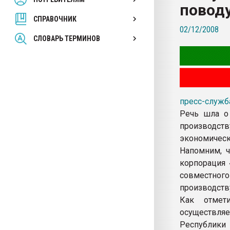
поводу
вакуумного формовани
СПРАВОЧНИК
02/12/2008
ПЕРЕЙТИ НА 
СЛОВАРЬ ТЕРМИНОВ
пресс-служб
Речь шла о 
производств
экономическо
Напомним, ч
корпорация 
совместног
производств
Как отмет
осуществляе
Республики 