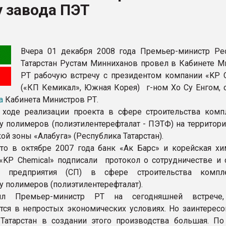
 завода ПЭТ
я
ФОРУМ
Вчера 01 декабря 2008 года Премьер-министр Ре
Татарстан Рустам Минниханов провел в Кабинете М
РТ рабочую встречу с президентом компании «KP C
(«КП Кемикал», Южная Корея) г-ном Хо Су Енгом, 
а
Кабинета Министров РТ.
ходе реализации проекта в сфере строительства комп
у полимеров (полиэтилентерефталат - ПЭТФ) на территори
й зоны «Алабуга» (Республика Татарстан).
то в октябре 2007 года банк «Ак Барс» и корейская хи
«KP Chemical» подписали протокол о сотрудничестве и 
о предприятия (СП) в сфере строительства компл
у полимеров (полиэтилентерефталат).
ил Премьер-министр РТ на сегодняшней встрече,
тся в непростых экономических условиях. Но заинтересо
Татарстан в создании этого производства большая. П