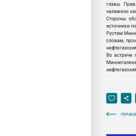
главы Прави
налажено как
Стороны обс
источники п
Рустам Минн
словам, про
нефтегазохи
Во встрече 
Миннегал
нефтегазохи
предыд