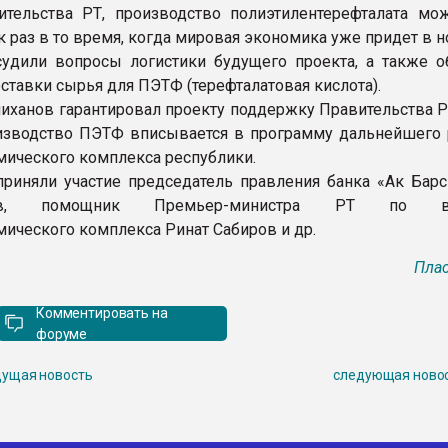
тельства РТ, производство полиэтилентерефталата мо
 раз в то время, когда мировая экономика уже придет в н
удили вопросы логистики будущего проекта, а также 
оставки сырья для ПЭТФ (терефталатовая кислота).
иханов гарантировал проекту поддержку Правительства РТ
изводство ПЭТФ вписывается в программу дальнейшего 
мического комплекса республики.
приняли участие председатель правления банка «Ак Барс
еев, помощник Премьер-министра РТ по во
мического комплекса Ринат Сабиров и др.
Плас
Комментировать на
форуме
ущая новость
следующая ново