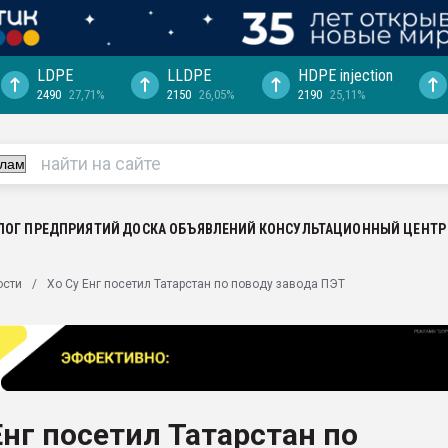
LDPE
LLDPE
HDPE injection
2490
27,71%
2150
26,05%
2190
25,11%
"Ижевскому
ватить рынок
ериала
машины:
, с.-в.
ЛОГ ПРЕДПРИЯТИЙ
ДОСКА ОБЪЯВЛЕНИЙ
КОНСУЛЬТАЦИОННЫЙ ЦЕНТР
ция выходит на
ости
Хо Су Енг посетил Татарстан по поводу завода ПЭТ
отке
ь" довольна
ьном рынке
ва ПЭТ
Енг посетил Татарстан по
пуансона для