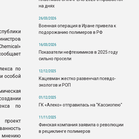
на днях
26/03/2026
Военная операция в Иране привела к
спублики
подорожанию полимеров в РФ
инистров
16/03/2026
hemical»
Показатели нефтехимиков в 2025 году
сообщает
сильно просели
лекса по
12/12/2025
и особой
Кацевман жестко развенчал псевдо-
экологов и РОП
мическая
01/12/2025
создании
ГК «Алеко» отправилась на "Кассиопею"
екса по
11/11/2025
 проект
Финская компания заявила о революции
ванность
в рециклинге полимеров
о мнению