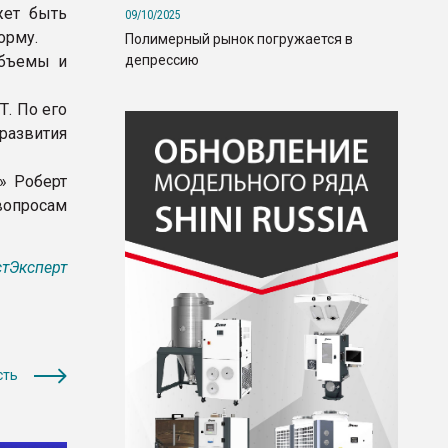
жет быть
09/10/2025
орму.
Полимерный рынок погружается в
депрессию
объемы и
. По его
развития
» Роберт
просам
тЭксперт
сть