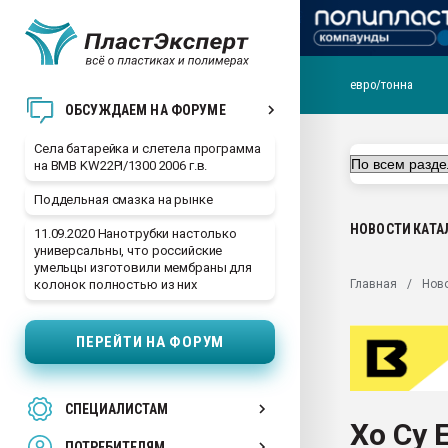
евро/тонна
29.07.2026 ФРП помог 
ОБСУЖДАЕМ НА ФОРУМЕ
заводу пластмасс" зах
ППЭ
Села батарейка и слетела программа
на BMB KW22PI/1300 2006 г.в.
Помощь в подборе мат
Поддельная смазка на рынке
Вакуум-формовочные 
ближайшее подмосковье
НОВОСТИ
КАТА
11.09.2020 Нанотрубки настолько
Подмосковье, Москва
универсальны, что российские
умельцы изготовили мембраны для
28.07.2026 Автоматиза
Главная
Нов
колонок полностью из них
первый план в перераб
пластмасс
ПЕРЕЙТИ НА ФОРУМ
28.07.2026 "Техноникол
ситуацией на строител
Всё, что касается выду
СПЕЦИАЛИСТАМ
бутылок
Хо Су 
ПОТРЕБИТЕЛЯМ
Материал поверхности 