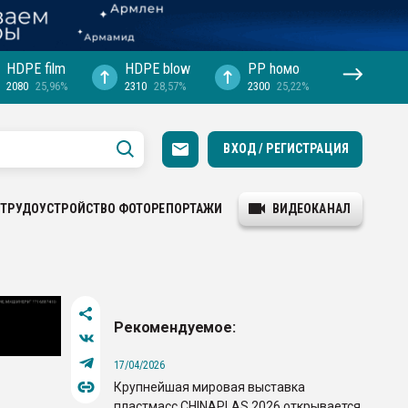
HDPE film
HDPE blow
PP hомо
2080
25,96%
2310
28,57%
2300
25,22%
ВХОД / РЕГИСТРАЦИЯ
ТРУДОУСТРОЙСТВО
ФОТОРЕПОРТАЖИ
ВИДЕОКАНАЛ
Рекомендуемое:
17/04/2026
Крупнейшая мировая выставка
пластмасс CHINAPLAS 2026 открывается