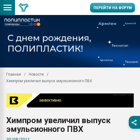
ПЕРЕЙТИ НА ФОРУМ
Помощь в подборе мат
Вакуум-формовочные 
ближайшее подмосковье
Подмосковье, Москва
28.07.2026 Автоматиза
первый план в перераб
Главная
Новости
пластмасс
Химпром увеличил выпуск эмульсионного ПВХ
28.07.2026 "Техноникол
ситуацией на строител
Всё, что касается выду
бутылок
Химпром увеличил выпуск
Материал поверхности 
вакуумного формовани
эмульсионного ПВХ
Продам отходы Компо
30/08/2011
поликарбоната и АБС-п