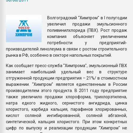
Armaloy PC/ABS-1IM че
Волгоградский "Химпром" в I полугодии
ПЕРЕЙТИ НА 
увеличил продажи эмульсионного
поливинилхлорида (ПВХ). Рост продаж
компания объясняет увеличением
потребности у предприятий-
производителей линолеума в связи с ростом строительного
рынка в РФ, особенно в секторе напольных покрытий.
Как сообщает пресс-служба "Химпрома", эмульсионный ПВХ
занимает наибольший удельный вес в структуре
отгруженной продукции предприятия – 21%/ в стоимостном
выражении. "Химпром" является единственным в России
производителем этого продукта. В 2011 году предприятие
также увеличило продажи хлороформа, трихлорэтилена,
натра едкого жидкого, сернистого ангидрида, цинка
хлористого, карбида кальция, парафинов хлорированных,
кислот соляной ингибированной, соляной абгазной,
синтетической, кальция хлористого. При этом конкретных
цифр по выпуску и реализации продукции "Химпром" не