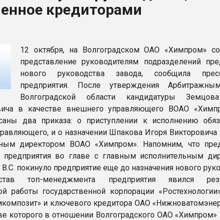
ченное кредиторами
ва ПЭТ
ФОРУМ
12 октября, на Волгоградском ОАО «Химпром» со
представление руководителям подразделений пре
нового руководства завода, сообщила пресс
предприятия. После утверждения Арбитражны
Волгоградской области кандидатуры Земцов
вича в качестве внешнего управляющего ВОАО «Химп
саны два приказа: о приступлении к исполнению обяз
равляющего, и о назначении Шпакова Игоря Викторовича
ьным директором ВОАО «Химпром». Напомним, что пр
о предприятия во главе с главным исполнительным ди
.С. покинуло предприятие еще до назначения нового руко
тав топ-менеджмента предприятия явился резу
ой работы государственной корпорации «Ростехнологии
композит» и ключевого кредитора ОАО «Нижноватомэнер
ве которого в отношении Волгоградского ОАО «Химпром» 