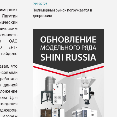
09/10/2025
Химпром»
Полимерный рынок погружается в
депрессию
 Лагутин
мический
мическим
женность
ом ОАО
АО «РТ-
 найдено
зал, что
нсовыми
аботана
я данной
оложение
вам. Для
ведения
еджеров,
 Игорем