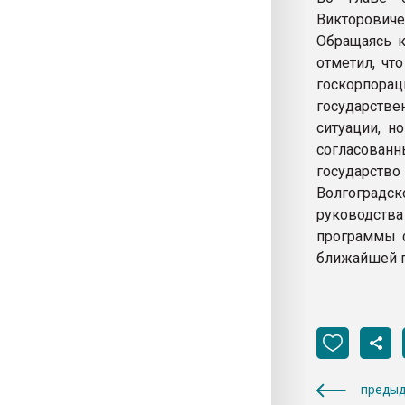
Викторовиче
Обращаясь 
отметил, чт
госкорпор
государств
ситуации, н
согласова
государст
Волгоградск
руководства
программы 
ближайшей п
предыд