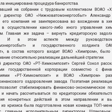
ыла инициирована процедура банкротства.
вавший на собрании с трудовым коллективом ВОАО «
й директор ОАО «Нижноватомэнергосбыт» Александр
о его компания не заинтересована во вхождении в хи
 в осуществлении какого-либо иного управления хи
ем. Главная же задача – вернуть кредиторскую задол
а». И в этом аспекте между руководств
омэнергосбыт» и государственного холдинга О
т», в состав которого входит ВОАО «Химпром», было
ание относительно реализации дальнейшей стратегии.
 директор ОАО «РТ-Химкомпозит» Сергей Сокол расска
ами государственной корпорации совместно с фина
ениями «РТ-Химкомпозит» и ВОАО «Химпром» разр
инансового оздоровления завода. Поэтапная реализаци
позволит стабилизировать финансово-экономическое п
 и начать рассчитываться по кредиторским обязательст
ния конкретных действий в этом направлении и вы
 из кризиса была подготовлена новая команда ТОП-мен
с главным исполнительным директором Шпаковым