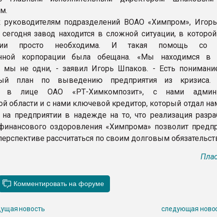
м.
к руководителям подразделений ВОАО «Химпром», Игор
о сегодня завод находится в сложной ситуации, в которо
ации просто необходима. И такая помощь со 
енной корпорации была обещана. «Мы находимся в 
о мы не одни, - заявил Игорь Шпаков. - Есть понимание
нный план по выведению предприятия из кризиса.
во в лице ОАО «РТ-Химкомпозит», с нами админи
ой области и с нами ключевой кредитор, который отдал н
 на предприятии в надежде на то, что реализация разра
финансового оздоровления «Химпрома» позволит предп
ерспективе рассчитаться по своим долговым обязательст
Плас
ущая новость
следующая ново