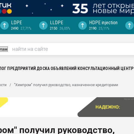
LDPE
LLDPE
HDPE injection
2490
27,71%
2150
26,05%
2190
25,11%
еса -
ината полного
"Ижевскому
ватить рынок
ЛОГ ПРЕДПРИЯТИЙ
ДОСКА ОБЪЯВЛЕНИЙ
КОНСУЛЬТАЦИОННЫЙ ЦЕНТР
ериала
машины:
ости
"Химпром" получил руководство, назначенное кредиторами
, с.-в.
ция выходит на
отке
ь" довольна
ом" получил руководство,
ьном рынке