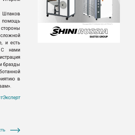
ь Шпаков
й помощь
стороны
сложной
, и есть
 С нами
страция
ам бразды
ботанной
риятию в
вам».
тЭксперт
сть