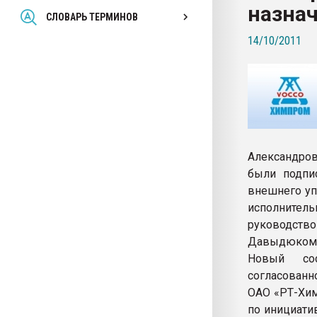
назна
Всё, что касается выду
СЛОВАРЬ ТЕРМИНОВ
бутылок
14/10/2011
ПЕРЕЙТИ НА 
Александро
были подпи
внешнего уп
исполнител
руководств
Давыдюком В
Новый сос
согласованн
ОАО «РТ-Хим
по инициати