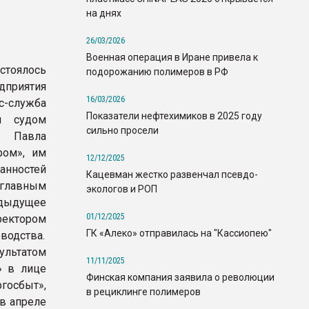
на днях
26/03/2026
Военная операция в Иране привела к
стоялось
подорожанию полимеров в РФ
дприятия
16/03/2026
-служба
Показатели нефтехимиков в 2025 году
м судом
сильно просели
а Павла
ром», им
12/12/2025
анностей
Кацевман жестко развенчал псевдо-
 главным
экологов и РОП
едыдущее
01/12/2025
ректором
ГК «Алеко» отправилась на "Кассиопею"
водства.
льтатом
11/11/2025
» в лице
Финская компания заявила о революции
госбыт»,
в рециклинге полимеров
в апреле