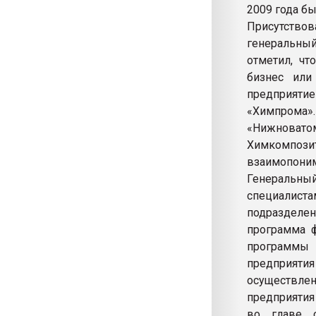
2009 года б
Присутство
генеральны
отметил, чт
бизнес или
предприяти
«Химпром
«Нижноват
Химкомпози
взаимопоним
Генеральный
специалист
подраздел
программа ф
программы 
предприятия
осуществле
предприятия
во главе 