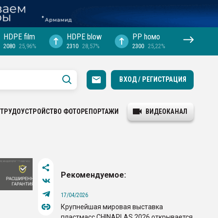
HDPE film
HDPE blow
PP hомо
2080
25,96%
2310
28,57%
2300
25,22%
ВХОД / РЕГИСТРАЦИЯ
ТРУДОУСТРОЙСТВО
ФОТОРЕПОРТАЖИ
ВИДЕОКАНАЛ
Рекомендуемое:
17/04/2026
Крупнейшая мировая выставка
пластмасс CHINAPLAS 2026 открывается