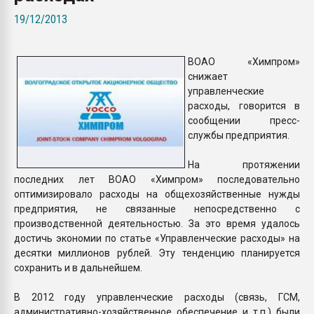
Всё, что касается выду
19/12/2013
бутылок
ВОАО «Химпром»
ПЕРЕЙТИ НА 
снижает
управленческие
расходы, говорится в
сообщении пресс-
службы предприятия.
На протяжении
последних лет ВОАО «Химпром» последовательно
оптимизировало расходы на общехозяйственные нужды
предприятия, не связанные непосредственно с
производственной деятельностью. За это время удалось
достичь экономии по статье «Управленческие расходы» на
десятки миллионов рублей. Эту тенденцию планируется
сохранить и в дальнейшем.
В 2012 году управленческие расходы (связь, ГСМ,
административно-хозяйственное обеспечение и т.п.) были