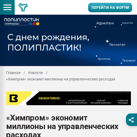
ПЕРЕЙТИ НА ФОРУМ
Продажа готового бизн
производство SPC лам
цикла
29.07.2026 ФРП помог 
заводу пластмасс" зах
ППЭ
Главная
Новости
Помощь в подборе мат
«Химпром» экономит миллионы на управленческих расходах
Вакуум-формовочные 
ближайшее подмосковье
Подмосковье, Москва
28.07.2026 Автоматиза
первый план в перераб
«Химпром» экономит
пластмасс
миллионы на управленческих
28.07.2026 "Техноникол
ситуацией на строител
расходах