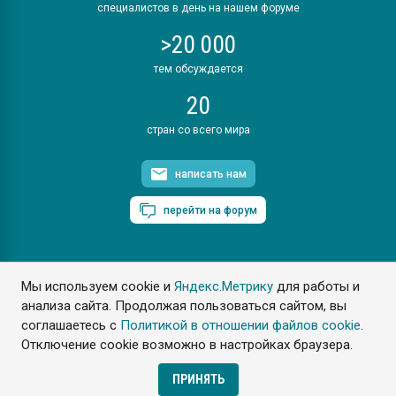
специалистов в день на нашем форуме
>20 000
тем обсуждается
20
стран со всего мира
написать нам
перейти на форум
Мы используем cookie и
Яндекс.Метрику
для работы и
ПластЭксперт © 2006. Все права защищены
анализа сайта. Продолжая пользоваться сайтом, вы
Разрешается копирование материалов сайта с обязательной
ссылкой на www.e-plastic.ru
соглашаетесь с
Политикой в отношении файлов cookie
.
Отключение cookie возможно в настройках браузера.
Разработка сайта
ПРИНЯТЬ